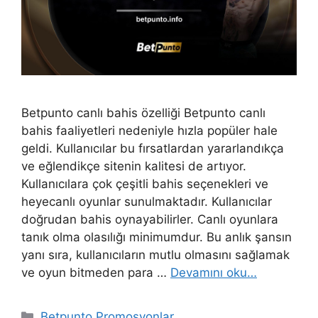
Betpunto canlı bahis özelliği Betpunto canlı
bahis faaliyetleri nedeniyle hızla popüler hale
geldi. Kullanıcılar bu fırsatlardan yararlandıkça
ve eğlendikçe sitenin kalitesi de artıyor.
Kullanıcılara çok çeşitli bahis seçenekleri ve
heyecanlı oyunlar sunulmaktadır. Kullanıcılar
doğrudan bahis oynayabilirler. Canlı oyunlara
tanık olma olasılığı minimumdur. Bu anlık şansın
yanı sıra, kullanıcıların mutlu olmasını sağlamak
ve oyun bitmeden para …
Devamını oku…
Kategoriler
Betpunto Promosyonlar