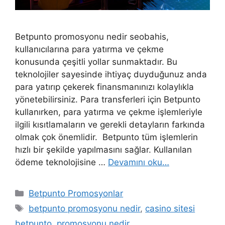
Betpunto promosyonu nedir seobahis,
kullanıcılarına para yatırma ve çekme
konusunda çeşitli yollar sunmaktadır. Bu
teknolojiler sayesinde ihtiyaç duyduğunuz anda
para yatırıp çekerek finansmanınızı kolaylıkla
yönetebilirsiniz. Para transferleri için Betpunto
kullanırken, para yatırma ve çekme işlemleriyle
ilgili kısıtlamaların ve gerekli detayların farkında
olmak çok önemlidir. Betpunto tüm işlemlerin
hızlı bir şekilde yapılmasını sağlar. Kullanılan
ödeme teknolojisine …
Devamını oku…
Kategoriler
Betpunto Promosyonlar
Etiketler
betpunto promosyonu nedir
,
casino sitesi
betpunto
,
promosyonu nedir