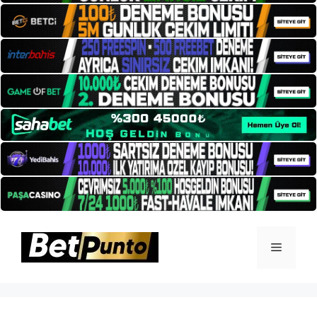
İçeriğe
atla
Menü