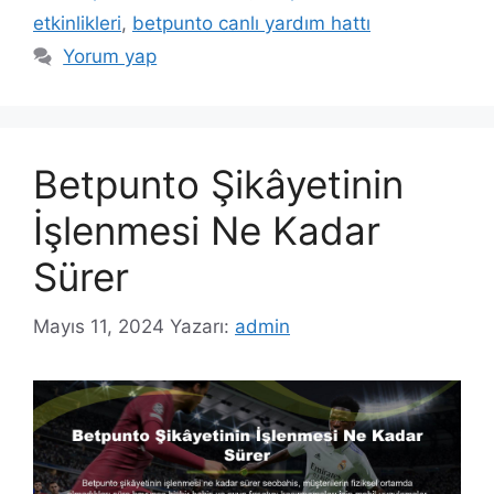
etkinlikleri
,
betpunto canlı yardım hattı
Yorum yap
Betpunto Şikâyetinin
İşlenmesi Ne Kadar
Sürer
Mayıs 11, 2024
Yazarı:
admin