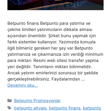
Betpunto finans Betpunto para yatırma ve
çekme limitleri yatırımcıların dikkate alması
açısından önemlidir. Şirket bunu yapmak için
farklı sistemler kullanıyor. Yazımızda konuyla
ilgili bilmeniz gereken her şey var Betpunto
yatırmanıza ve çıkarmanıza izin verdiği minimum
para miktarı: Resmi web sitesi transfer yapma
yeri değildir. Tanımların miktarı bilinmelidir.
Ancak yatırım emirlerinizi sorunsuz bir şekilde
gerçekleştirebilirsiniz. Faydalarından …
Devamını oku…
Kategoriler
Betpunto Promosyonlar
Etiketler
betpunto altyapı
,
betpunto finans
,
betpunto