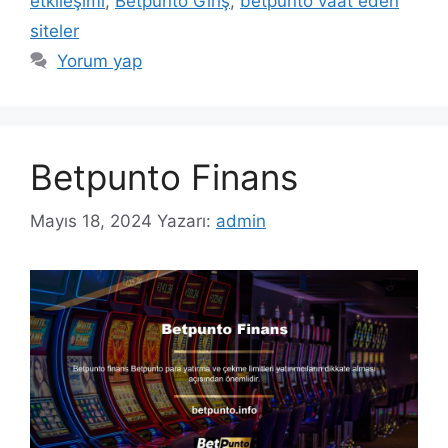
etkileşimi
,
Betpunto Giriş
,
betpunto vaat eden
siteler
Yorum yap
Betpunto Finans
Mayıs 18, 2024
Yazarı:
admin