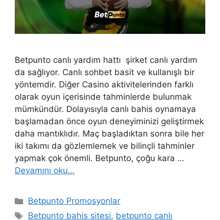
Betpunto canlı yardım hattı şirket canlı yardım
da sağlıyor. Canlı sohbet basit ve kullanışlı bir
yöntemdir. Diğer Casino aktivitelerinden farklı
olarak oyun içerisinde tahminlerde bulunmak
mümkündür. Dolayısıyla canlı bahis oynamaya
başlamadan önce oyun deneyiminizi geliştirmek
daha mantıklıdır. Maç başladıktan sonra bile her
iki takımı da gözlemlemek ve bilinçli tahminler
yapmak çok önemli. Betpunto, çoğu kara …
Devamını oku…
Kategoriler
Betpunto Promosyonlar
Etiketler
Betpunto bahis sitesi
,
betpunto canlı