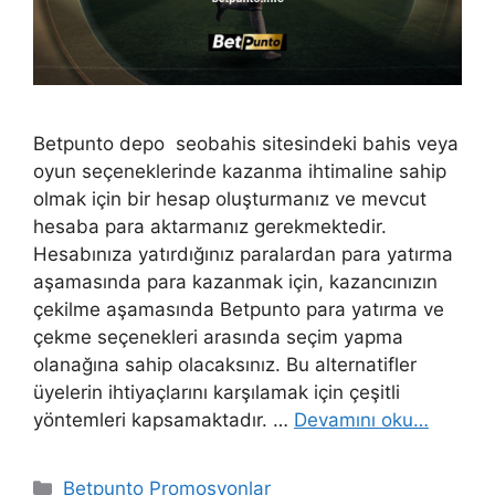
Betpunto depo seobahis sitesindeki bahis veya
oyun seçeneklerinde kazanma ihtimaline sahip
olmak için bir hesap oluşturmanız ve mevcut
hesaba para aktarmanız gerekmektedir.
Hesabınıza yatırdığınız paralardan para yatırma
aşamasında para kazanmak için, kazancınızın
çekilme aşamasında Betpunto para yatırma ve
çekme seçenekleri arasında seçim yapma
olanağına sahip olacaksınız. Bu alternatifler
üyelerin ihtiyaçlarını karşılamak için çeşitli
yöntemleri kapsamaktadır. …
Devamını oku…
Kategoriler
Betpunto Promosyonlar