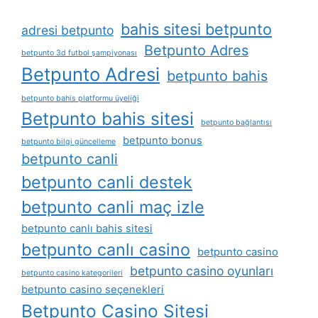
bahis sitesi betpunto
adresi betpunto
Betpunto Adres
betpunto 3d futbol şampiyonası
Betpunto Adresi
betpunto bahis
betpunto bahis platformu üyeliği
Betpunto bahis sitesi
betpunto bağlantısı
betpunto bonus
betpunto bilgi güncelleme
betpunto canli
betpunto canli destek
betpunto canli maç izle
betpunto canlı bahis sitesi
betpunto canlı casino
betpunto casino
betpunto casino oyunları
betpunto casino kategorileri
betpunto casino seçenekleri
Betpunto Casino Sitesi