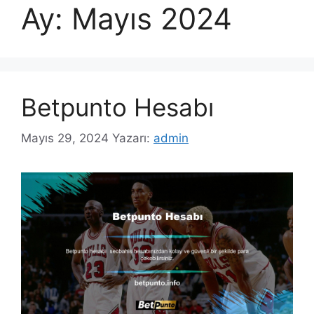
Ay:
Mayıs 2024
Betpunto Hesabı
Mayıs 29, 2024
Yazarı:
admin