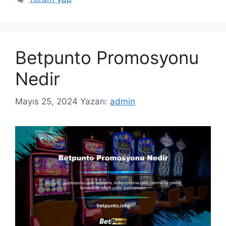
Betpunto Promosyonu
Nedir
Mayıs 25, 2024
Yazarı:
admin