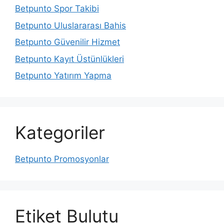
Betpunto Spor Takibi
Betpunto Uluslararası Bahis
Betpunto Güvenilir Hizmet
Betpunto Kayıt Üstünlükleri
Betpunto Yatırım Yapma
Kategoriler
Betpunto Promosyonlar
Etiket Bulutu