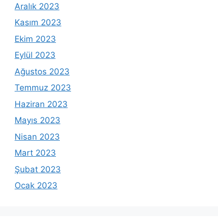
Aralık 2023
Kasım 2023
Ekim 2023
Eylül 2023
Ağustos 2023
Temmuz 2023
Haziran 2023
Mayıs 2023
Nisan 2023
Mart 2023
Şubat 2023
Ocak 2023