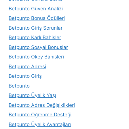
Betpunto Güven Analizi
Betpunto Bonus Ödülleri
Betpunto Giriş Sorunları
Betpunto Karlı Bahisler
Betpunto Sosyal Bonuslar
Betpunto Okey Bahisleri
Betpunto Adresi
Betpunto Giriş
Betpunto
Betpunto Üyelik Yaşı
Betpunto Adres Değişiklikleri
Betpunto Öğrenme Desteği
Betpunto Üyelik Avantajları