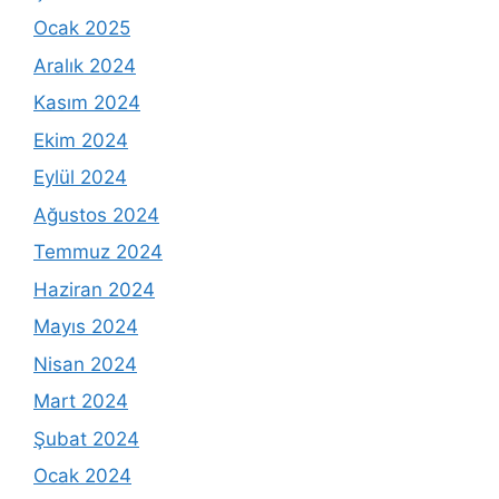
Ocak 2025
Aralık 2024
Kasım 2024
Ekim 2024
Eylül 2024
Ağustos 2024
Temmuz 2024
Haziran 2024
Mayıs 2024
Nisan 2024
Mart 2024
Şubat 2024
Ocak 2024