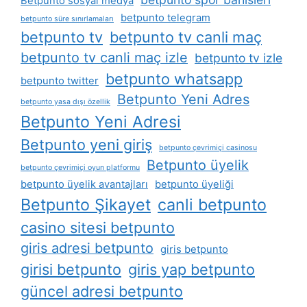
Betpunto sosyal medya
betpunto telegram
betpunto süre sınırlamaları
betpunto tv
betpunto tv canli maç
betpunto tv canli maç izle
betpunto tv izle
betpunto whatsapp
betpunto twitter
Betpunto Yeni Adres
betpunto yasa dışı özellik
Betpunto Yeni Adresi
Betpunto yeni giriş
betpunto çevrimiçi casinosu
Betpunto üyelik
betpunto çevrimiçi oyun platformu
betpunto üyelik avantajları
betpunto üyeliği
Betpunto Şikayet
canli betpunto
casino sitesi betpunto
giris adresi betpunto
giris betpunto
girisi betpunto
giris yap betpunto
güncel adresi betpunto