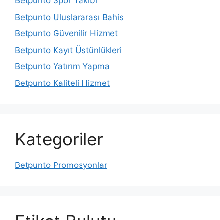
Betpunto Spor Takibi
Betpunto Uluslararası Bahis
Betpunto Güvenilir Hizmet
Betpunto Kayıt Üstünlükleri
Betpunto Yatırım Yapma
Betpunto Kaliteli Hizmet
Kategoriler
Betpunto Promosyonlar