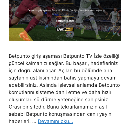
Betpunto giriş aşaması Betpunto TV İzle özelliği
güncel kalmanızı sağlar. Bu başarı, hedefleriniz
için doğru alanı açar. Açılan bu bölümde ana
sayfanın üst kısmından bahis yapmaya devam
edebilirsiniz. Aslında işlevsel anlamda Betpunto
komutlarını sisteme dahil etme ve daha hızlı
oluşumları sürdürme yeteneğine sahipsiniz.
Orası bir sitedir. Bunu tekrarlamamızın asıl
sebebi Betpunto konuşmasından canlı yayın
haberleri. …
Devamını oku…