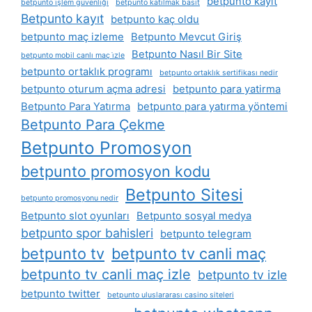
betpunto kayit
betpunto i̇şlem güvenliği
betpunto katılmak basit
Betpunto kayıt
betpunto kaç oldu
betpunto maç izleme
Betpunto Mevcut Giriş
Betpunto Nasıl Bir Site
betpunto mobil canlı maç i̇zle
betpunto ortaklık programı
betpunto ortaklık sertifikası nedir
betpunto oturum açma adresi
betpunto para yatirma
Betpunto Para Yatırma
betpunto para yatırma yöntemi
Betpunto Para Çekme
Betpunto Promosyon
betpunto promosyon kodu
Betpunto Sitesi
betpunto promosyonu nedir
Betpunto slot oyunları
Betpunto sosyal medya
betpunto spor bahisleri
betpunto telegram
betpunto tv
betpunto tv canli maç
betpunto tv canli maç izle
betpunto tv izle
betpunto twitter
betpunto uluslararası casino siteleri