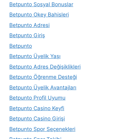
Betpunto Sosyal Bonuslar
Betpunto Okey Bahisleri
Betpunto Adresi
Betpunto Giriş
Betpunto
Betpunto Üyelik Yaşı
Betpunto Adres Değişiklikleri
Betpunto Öğrenme Desteği
Betpunto Üyelik Avantajları
Betpunto Profil Uyumu
Betpunto Casino Keyfi
Betpunto Casino Girişi
Betpunto Spor Seçenekleri