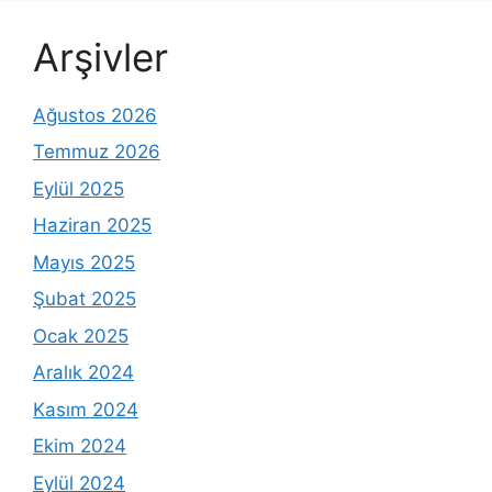
Arşivler
Ağustos 2026
Temmuz 2026
Eylül 2025
Haziran 2025
Mayıs 2025
Şubat 2025
Ocak 2025
Aralık 2024
Kasım 2024
Ekim 2024
Eylül 2024