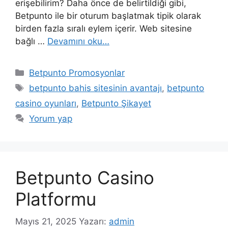
erişebilirim? Daha önce de belirtildiği gibi,
Betpunto ile bir oturum başlatmak tipik olarak
birden fazla sıralı eylem içerir. Web sitesine
bağlı …
Devamını oku…
Kategoriler
Betpunto Promosyonlar
Etiketler
betpunto bahis sitesinin avantajı
,
betpunto
casino oyunları
,
Betpunto Şikayet
Yorum yap
Betpunto Casino
Platformu
Mayıs 21, 2025
Yazarı:
admin