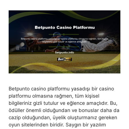
Betpunto casino platformu yasadışı bir casino
platformu olmasına rağmen, tüm kişisel
bilgileriniz gizli tutulur ve eğlence amaçlıdır. Bu,
ödüller önemli olduğundan ve bonuslar daha da
cazip olduğundan, üyelik oluşturmanız gereken
oyun sitelerinden biridir. Saygın bir yazılım