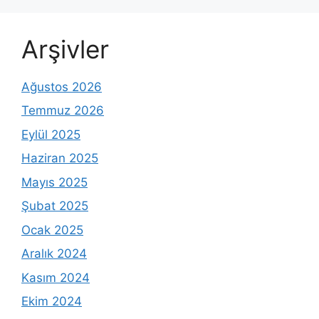
Arşivler
Ağustos 2026
Temmuz 2026
Eylül 2025
Haziran 2025
Mayıs 2025
Şubat 2025
Ocak 2025
Aralık 2024
Kasım 2024
Ekim 2024