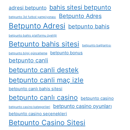
bahis sitesi betpunto
adresi betpunto
Betpunto Adres
betpunto 3d futbol şampiyonası
Betpunto Adresi
betpunto bahis
betpunto bahis platformu üyeliği
Betpunto bahis sitesi
betpunto bağlantısı
betpunto bonus
betpunto bilgi güncelleme
betpunto canli
betpunto canli destek
betpunto canli maç izle
betpunto canlı bahis sitesi
betpunto canlı casino
betpunto casino
betpunto casino oyunları
betpunto casino kategorileri
betpunto casino seçenekleri
Betpunto Casino Sitesi