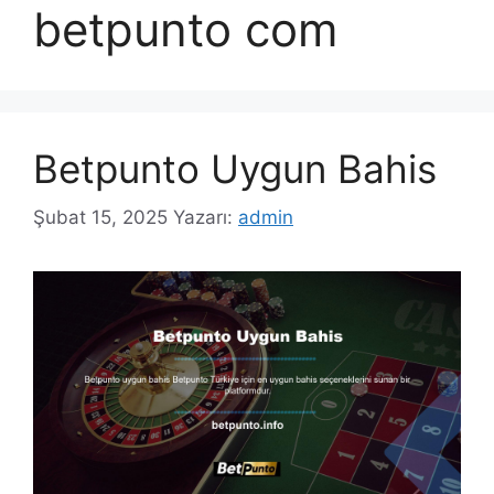
betpunto com
Betpunto Uygun Bahis
Şubat 15, 2025
Yazarı:
admin