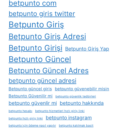
betpunto com
betpunto giris twitter
Betpunto Giriş
Betpunto Giriş Adresi
Betpunto Girişi
Betpunto Giriş Yap
Betpunto Güncel
Betpunto Güncel Adres
betpunto güncel adresi
Betpunto güncel giriş
betpunto güvenebilir misin
Betpunto Güvenilir mi
betpunto güvenlik tedbirleri
betpunto güvenlir mi
betpunto hakkında
betpunto hesabı
betpunto hizmetleri hızlı giriş linki
betpunto instagram
betpunto hızlı giriş linki
betpunto i̇çin ödeme nasıl yapılır
betpunto katılmak basit