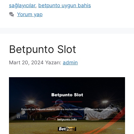
sağlayıcılar
,
betpunto uygun bahis
Yorum yap
Betpunto Slot
Mart 20, 2024
Yazarı:
admin