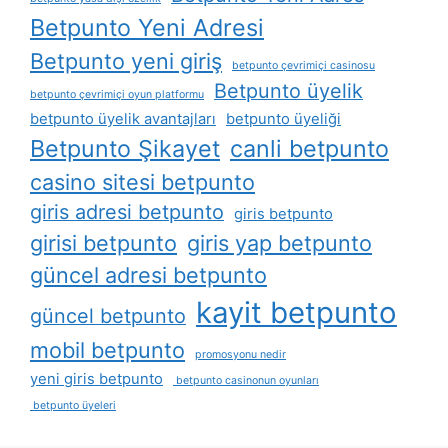
Betpunto Yeni Adresi
Betpunto yeni giriş
betpunto çevrimiçi casinosu
Betpunto üyelik
betpunto çevrimiçi oyun platformu
betpunto üyelik avantajları
betpunto üyeliği
Betpunto Şikayet
canli betpunto
casino sitesi betpunto
giris adresi betpunto
giris betpunto
girisi betpunto
giris yap betpunto
güncel adresi betpunto
kayit betpunto
güncel betpunto
mobil betpunto
promosyonu nedir
yeni giris betpunto
betpunto casinonun oyunları
betpunto üyeleri