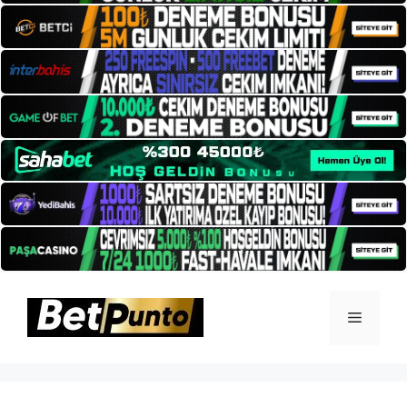
İçeriğe
atla
Menü