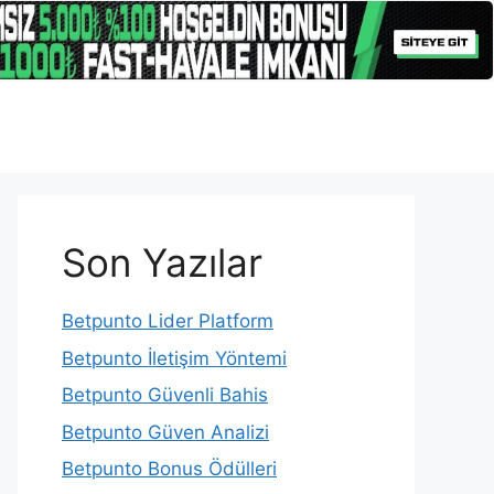
Son Yazılar
Betpunto Lider Platform
Betpunto İletişim Yöntemi
Betpunto Güvenli Bahis
Betpunto Güven Analizi
Betpunto Bonus Ödülleri