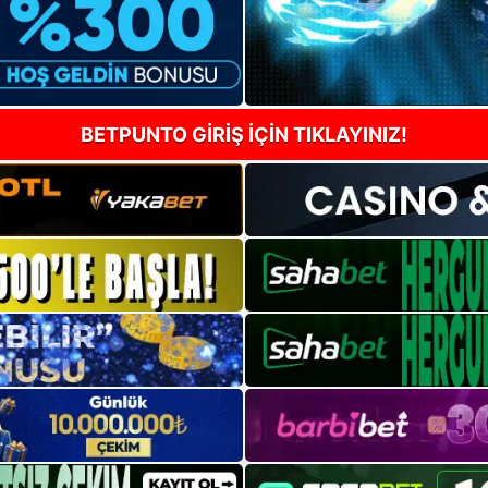
BETPUNTO GİRİŞ İÇİN TIKLAYINIZ!