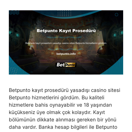
Betpunto kayıt prosedürü yasadışı casino sitesi
Betpunto hizmetlerini gördüm. Bu kaliteli
hizmetlere bahis oynayabilir ve 18 yaşından
küçükseniz üye olmak çok kolaydır. Kayıt
bölümünün dikkate alınması gereken bir yönü
daha vardır. Banka hesap bilgileri ile Betpunto