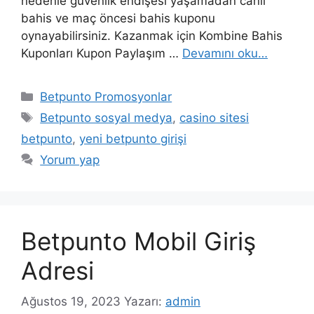
nedenle güvenlik endişesi yaşamadan canlı
bahis ve maç öncesi bahis kuponu
oynayabilirsiniz. Kazanmak için Kombine Bahis
Kuponları Kupon Paylaşım …
Devamını oku…
Kategoriler
Betpunto Promosyonlar
Etiketler
Betpunto sosyal medya
,
casino sitesi
betpunto
,
yeni betpunto girişi
Yorum yap
Betpunto Mobil Giriş
Adresi
Ağustos 19, 2023
Yazarı:
admin