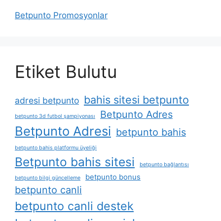
Betpunto Promosyonlar
Etiket Bulutu
bahis sitesi betpunto
adresi betpunto
Betpunto Adres
betpunto 3d futbol şampiyonası
Betpunto Adresi
betpunto bahis
betpunto bahis platformu üyeliği
Betpunto bahis sitesi
betpunto bağlantısı
betpunto bonus
betpunto bilgi güncelleme
betpunto canli
betpunto canli destek