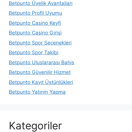
Betpunto Üyelik Avantajları
Betpunto Profil Uyumu
Betpunto Casino Keyfi
Betpunto Casino Girişi
Betpunto Spor Seçenekleri
Betpunto Spor Takibi
Betpunto Uluslararası Bahis
Betpunto Güvenilir Hizmet
Betpunto Kayıt Üstünlükleri
Betpunto Yatırım Yapma
Kategoriler