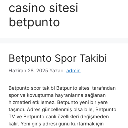
casino sitesi
betpunto
Betpunto Spor Takibi
Haziran 28, 2025
Yazarı:
admin
Betpunto spor takibi Betpunto sitesi tarafından
spor ve kovuşturma hayranlarına sağlanan
hizmetleri etkilemez. Betpunto yeni bir yere
taşındı. Adres güncellenmiş olsa bile, Betpunto
TV ve Betpunto canlı özellikleri değişmeden
kalır. Yeni giriş adresi günü kurtarmak için