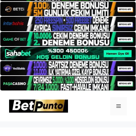
İçeriğe
atla
Menü