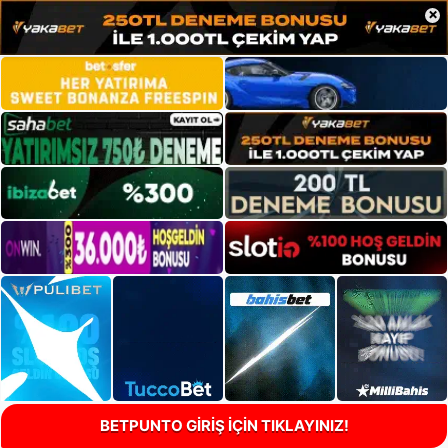
×
BETPUNTO GİRİŞ İÇİN TIKLAYINIZ!