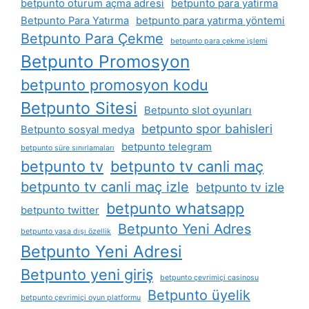
betpunto oturum açma adresi
betpunto para yatirma
Betpunto Para Yatırma
betpunto para yatırma yöntemi
Betpunto Para Çekme
betpunto para çekme i̇şlemi
Betpunto Promosyon
betpunto promosyon kodu
Betpunto Sitesi
Betpunto slot oyunları
betpunto spor bahisleri
Betpunto sosyal medya
betpunto telegram
betpunto süre sınırlamaları
betpunto tv
betpunto tv canli maç
betpunto tv canli maç izle
betpunto tv izle
betpunto whatsapp
betpunto twitter
Betpunto Yeni Adres
betpunto yasa dışı özellik
Betpunto Yeni Adresi
Betpunto yeni giriş
betpunto çevrimiçi casinosu
Betpunto üyelik
betpunto çevrimiçi oyun platformu