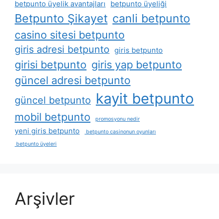
betpunto üyelik avantajları
betpunto üyeliği
Betpunto Şikayet
canli betpunto
casino sitesi betpunto
giris adresi betpunto
giris betpunto
girisi betpunto
giris yap betpunto
güncel adresi betpunto
kayit betpunto
güncel betpunto
mobil betpunto
promosyonu nedir
yeni giris betpunto
betpunto casinonun oyunları
betpunto üyeleri
Arşivler