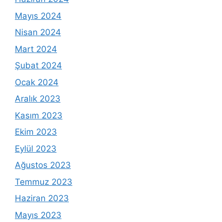
Mayıs 2024
Nisan 2024
Mart 2024
Şubat 2024
Ocak 2024
Aralık 2023
Kasım 2023
Ekim 2023
Eylül 2023
Ağustos 2023
Temmuz 2023
Haziran 2023
Mayıs 2023