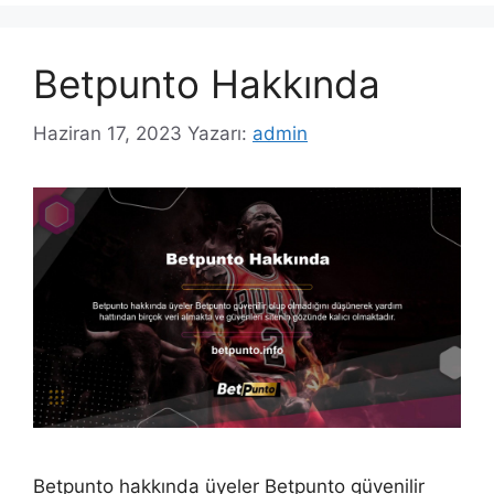
Betpunto Hakkında
Haziran 17, 2023
Yazarı:
admin
Betpunto hakkında üyeler Betpunto güvenilir