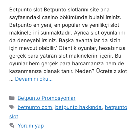
Betpunto slot Betpunto slotlarını site ana
sayfasındaki casino bölümünde bulabilirsiniz.
Betpunto en yeni, en popüler ve yenilikçi slot
makinelerini sunmaktadır. Ayrıca slot oyunlarını
da deneyebilirsiniz. Başka avantajlar da sizin
için mevcut olabilir.’ Otantik oyunlar, hesabınıza
gerçek para yatıran slot makinelerini içerir. Bu
oyunlar hem gerçek para harcamanıza hem de
kazanmanıza olanak tanır. Neden? Ücretsiz slot
…
Devamını oku…
Kategoriler
Betpunto Promosyonlar
Etiketler
betpunto com
,
betpunto hakkında
,
betpunto
slot
Yorum yap