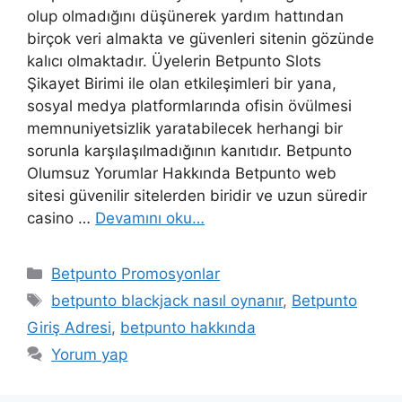
olup olmadığını düşünerek yardım hattından
birçok veri almakta ve güvenleri sitenin gözünde
kalıcı olmaktadır. Üyelerin Betpunto Slots
Şikayet Birimi ile olan etkileşimleri bir yana,
sosyal medya platformlarında ofisin övülmesi
memnuniyetsizlik yaratabilecek herhangi bir
sorunla karşılaşılmadığının kanıtıdır. Betpunto
Olumsuz Yorumlar Hakkında Betpunto web
sitesi güvenilir sitelerden biridir ve uzun süredir
casino …
Devamını oku…
Kategoriler
Betpunto Promosyonlar
Etiketler
betpunto blackjack nasıl oynanır
,
Betpunto
Giriş Adresi
,
betpunto hakkında
Yorum yap