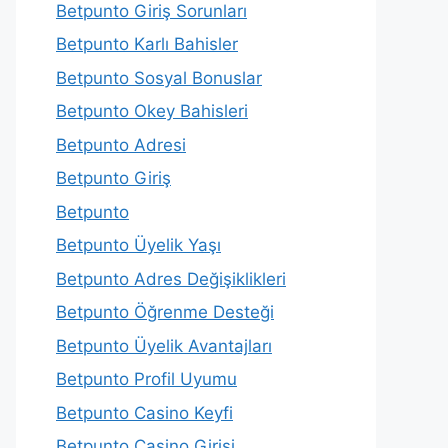
Betpunto Giriş Sorunları
Betpunto Karlı Bahisler
Betpunto Sosyal Bonuslar
Betpunto Okey Bahisleri
Betpunto Adresi
Betpunto Giriş
Betpunto
Betpunto Üyelik Yaşı
Betpunto Adres Değişiklikleri
Betpunto Öğrenme Desteği
Betpunto Üyelik Avantajları
Betpunto Profil Uyumu
Betpunto Casino Keyfi
Betpunto Casino Girişi