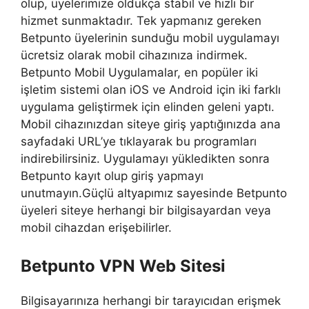
olup, üyelerimize oldukça stabil ve hızlı bir
hizmet sunmaktadır. Tek yapmanız gereken
Betpunto üyelerinin sunduğu mobil uygulamayı
ücretsiz olarak mobil cihazınıza indirmek.
Betpunto Mobil Uygulamalar, en popüler iki
işletim sistemi olan iOS ve Android için iki farklı
uygulama geliştirmek için elinden geleni yaptı.
Mobil cihazınızdan siteye giriş yaptığınızda ana
sayfadaki URL’ye tıklayarak bu programları
indirebilirsiniz. Uygulamayı yükledikten sonra
Betpunto kayıt olup giriş yapmayı
unutmayın.Güçlü altyapımız sayesinde Betpunto
üyeleri siteye herhangi bir bilgisayardan veya
mobil cihazdan erişebilirler.
Betpunto VPN Web Sitesi
Bilgisayarınıza herhangi bir tarayıcıdan erişmek