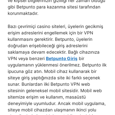
ve kişisel bilgilerinizin gizliliği her zaman olduğu
gibi Betpunto para kazanma sitesi tarafından
korunmaktadır.
Bazı çevrimiçi casino siteleri, üyelerin gecikmiş
erişim adreslerini engellemek için bir VPN
kullanmasını gerektirir. Betpunto, üyelerin
doğrudan erişebileceği giriş adreslerini
saklamaya devam edecektir. Bağlı cihazınıza
VPN veya benzeri
Betpunto Giriş
bir
uygulamanın yüklenmesi önerilmez. Betpunto ilk
ipucuna göz atın. Mobil cihaz kullanarak bir
siteye giriş yaptığınızda site iki farklı seçenek
sunar. Bunlardan ilki Betpunto VPN web
sitesinin geleneksel mobil sitesidir. Mobil web
sitemize erişim ve kullanım, masaüstü
deneyimiyle uyumludur. Ancak mobil uygulama,
siteye mobil cihazdan ulaşmanın ikinci yolu