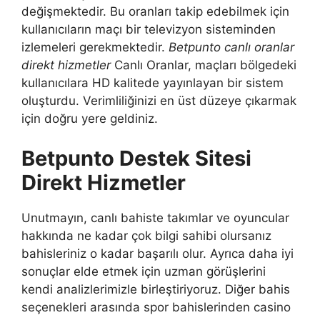
değişmektedir. Bu oranları takip edebilmek için
kullanıcıların maçı bir televizyon sisteminden
izlemeleri gerekmektedir.
Betpunto canlı oranlar
direkt hizmetler
Canlı Oranlar, maçları bölgedeki
kullanıcılara HD kalitede yayınlayan bir sistem
oluşturdu. Verimliliğinizi en üst düzeye çıkarmak
için doğru yere geldiniz.
Betpunto Destek Sitesi
Direkt Hizmetler
Unutmayın, canlı bahiste takımlar ve oyuncular
hakkında ne kadar çok bilgi sahibi olursanız
bahisleriniz o kadar başarılı olur. Ayrıca daha iyi
sonuçlar elde etmek için uzman görüşlerini
kendi analizlerimizle birleştiriyoruz. Diğer bahis
seçenekleri arasında spor bahislerinden casino