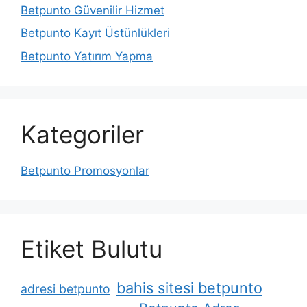
Betpunto Güvenilir Hizmet
Betpunto Kayıt Üstünlükleri
Betpunto Yatırım Yapma
Kategoriler
Betpunto Promosyonlar
Etiket Bulutu
bahis sitesi betpunto
adresi betpunto