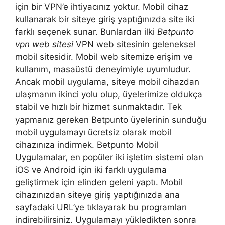
için bir VPN’e ihtiyacınız yoktur. Mobil cihaz
kullanarak bir siteye giriş yaptığınızda site iki
farklı seçenek sunar. Bunlardan ilki
Betpunto
vpn web sitesi
VPN web sitesinin geleneksel
mobil sitesidir. Mobil web sitemize erişim ve
kullanım, masaüstü deneyimiyle uyumludur.
Ancak mobil uygulama, siteye mobil cihazdan
ulaşmanın ikinci yolu olup, üyelerimize oldukça
stabil ve hızlı bir hizmet sunmaktadır. Tek
yapmanız gereken Betpunto üyelerinin sunduğu
mobil uygulamayı ücretsiz olarak mobil
cihazınıza indirmek. Betpunto Mobil
Uygulamalar, en popüler iki işletim sistemi olan
iOS ve Android için iki farklı uygulama
geliştirmek için elinden geleni yaptı. Mobil
cihazınızdan siteye giriş yaptığınızda ana
sayfadaki URL’ye tıklayarak bu programları
indirebilirsiniz. Uygulamayı yükledikten sonra