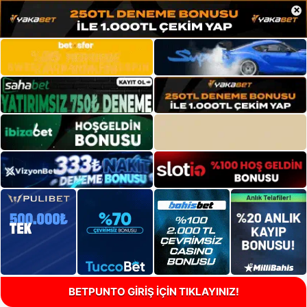
×
BETPUNTO GİRİŞ İÇİN TIKLAYINIZ!