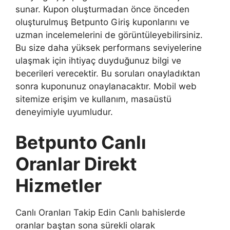
sunar. Kupon oluşturmadan önce önceden
oluşturulmuş Betpunto Giriş kuponlarını ve
uzman incelemelerini de görüntüleyebilirsiniz.
Bu size daha yüksek performans seviyelerine
ulaşmak için ihtiyaç duyduğunuz bilgi ve
becerileri verecektir. Bu soruları onayladıktan
sonra kuponunuz onaylanacaktır. Mobil web
sitemize erişim ve kullanım, masaüstü
deneyimiyle uyumludur.
Betpunto Canlı
Oranlar Direkt
Hizmetler
Canlı Oranları Takip Edin Canlı bahislerde
oranlar baştan sona sürekli olarak