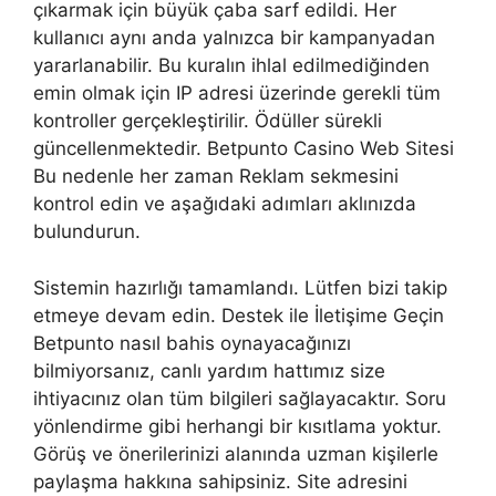
çıkarmak için büyük çaba sarf edildi. Her
kullanıcı aynı anda yalnızca bir kampanyadan
yararlanabilir. Bu kuralın ihlal edilmediğinden
emin olmak için IP adresi üzerinde gerekli tüm
kontroller gerçekleştirilir. Ödüller sürekli
güncellenmektedir. Betpunto Casino Web Sitesi
Bu nedenle her zaman Reklam sekmesini
kontrol edin ve aşağıdaki adımları aklınızda
bulundurun.
Sistemin hazırlığı tamamlandı. Lütfen bizi takip
etmeye devam edin. Destek ile İletişime Geçin
Betpunto nasıl bahis oynayacağınızı
bilmiyorsanız, canlı yardım hattımız size
ihtiyacınız olan tüm bilgileri sağlayacaktır. Soru
yönlendirme gibi herhangi bir kısıtlama yoktur.
Görüş ve önerilerinizi alanında uzman kişilerle
paylaşma hakkına sahipsiniz. Site adresini