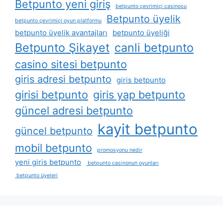
Betpunto yeni giriş
betpunto çevrimiçi casinosu
Betpunto üyelik
betpunto çevrimiçi oyun platformu
betpunto üyelik avantajları
betpunto üyeliği
Betpunto Şikayet
canli betpunto
casino sitesi betpunto
giris adresi betpunto
giris betpunto
girisi betpunto
giris yap betpunto
güncel adresi betpunto
kayit betpunto
güncel betpunto
mobil betpunto
promosyonu nedir
yeni giris betpunto
betpunto casinonun oyunları
betpunto üyeleri