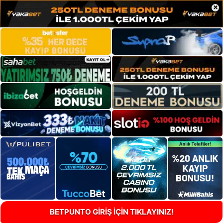
×
BETPUNTO GİRİŞ İÇİN TIKLAYINIZ!