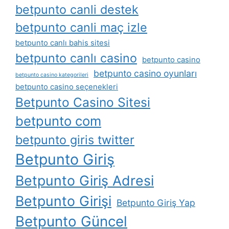
betpunto canli destek
betpunto canli maç izle
betpunto canlı bahis sitesi
betpunto canlı casino
betpunto casino
betpunto casino oyunları
betpunto casino kategorileri
betpunto casino seçenekleri
Betpunto Casino Sitesi
betpunto com
betpunto giris twitter
Betpunto Giriş
Betpunto Giriş Adresi
Betpunto Girişi
Betpunto Giriş Yap
Betpunto Güncel