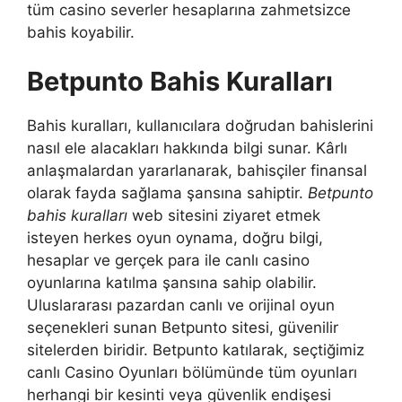
tüm casino severler hesaplarına zahmetsizce
bahis koyabilir.
Betpunto Bahis Kuralları
Bahis kuralları, kullanıcılara doğrudan bahislerini
nasıl ele alacakları hakkında bilgi sunar. Kârlı
anlaşmalardan yararlanarak, bahisçiler finansal
olarak fayda sağlama şansına sahiptir.
Betpunto
bahis kuralları
web sitesini ziyaret etmek
isteyen herkes oyun oynama, doğru bilgi,
hesaplar ve gerçek para ile canlı casino
oyunlarına katılma şansına sahip olabilir.
Uluslararası pazardan canlı ve orijinal oyun
seçenekleri sunan Betpunto sitesi, güvenilir
sitelerden biridir. Betpunto katılarak, seçtiğimiz
canlı Casino Oyunları bölümünde tüm oyunları
herhangi bir kesinti veya güvenlik endişesi