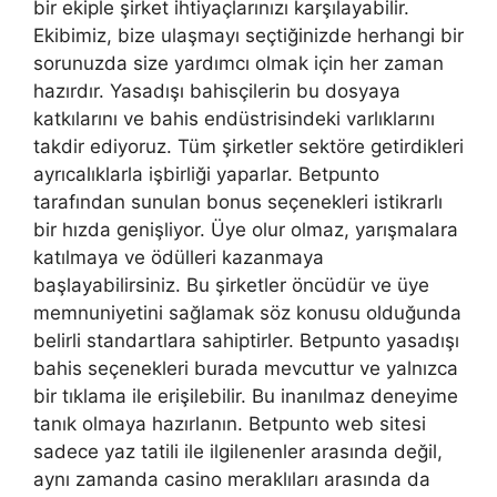
bir ekiple şirket ihtiyaçlarınızı karşılayabilir.
Ekibimiz, bize ulaşmayı seçtiğinizde herhangi bir
sorunuzda size yardımcı olmak için her zaman
hazırdır. Yasadışı bahisçilerin bu dosyaya
katkılarını ve bahis endüstrisindeki varlıklarını
takdir ediyoruz. Tüm şirketler sektöre getirdikleri
ayrıcalıklarla işbirliği yaparlar. Betpunto
tarafından sunulan bonus seçenekleri istikrarlı
bir hızda genişliyor. Üye olur olmaz, yarışmalara
katılmaya ve ödülleri kazanmaya
başlayabilirsiniz. Bu şirketler öncüdür ve üye
memnuniyetini sağlamak söz konusu olduğunda
belirli standartlara sahiptirler. Betpunto yasadışı
bahis seçenekleri burada mevcuttur ve yalnızca
bir tıklama ile erişilebilir. Bu inanılmaz deneyime
tanık olmaya hazırlanın. Betpunto web sitesi
sadece yaz tatili ile ilgilenenler arasında değil,
aynı zamanda casino meraklıları arasında da