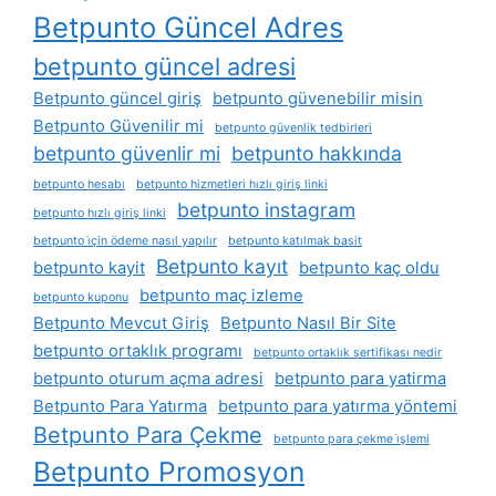
Betpunto Güncel Adres
betpunto güncel adresi
Betpunto güncel giriş
betpunto güvenebilir misin
Betpunto Güvenilir mi
betpunto güvenlik tedbirleri
betpunto güvenlir mi
betpunto hakkında
betpunto hesabı
betpunto hizmetleri hızlı giriş linki
betpunto instagram
betpunto hızlı giriş linki
betpunto i̇çin ödeme nasıl yapılır
betpunto katılmak basit
Betpunto kayıt
betpunto kayit
betpunto kaç oldu
betpunto maç izleme
betpunto kuponu
Betpunto Mevcut Giriş
Betpunto Nasıl Bir Site
betpunto ortaklık programı
betpunto ortaklık sertifikası nedir
betpunto oturum açma adresi
betpunto para yatirma
Betpunto Para Yatırma
betpunto para yatırma yöntemi
Betpunto Para Çekme
betpunto para çekme i̇şlemi
Betpunto Promosyon