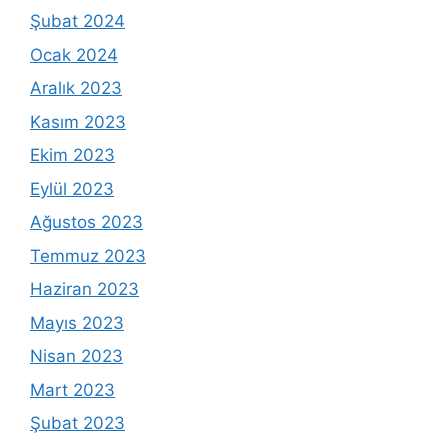
Şubat 2024
Ocak 2024
Aralık 2023
Kasım 2023
Ekim 2023
Eylül 2023
Ağustos 2023
Temmuz 2023
Haziran 2023
Mayıs 2023
Nisan 2023
Mart 2023
Şubat 2023