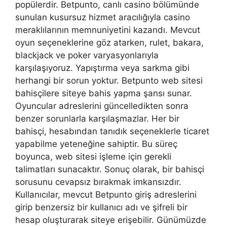
popülerdir. Betpunto, canlı casino bölümünde
sunulan kusursuz hizmet aracılığıyla casino
meraklılarının memnuniyetini kazandı. Mevcut
oyun seçeneklerine göz atarken, rulet, bakara,
blackjack ve poker varyasyonlarıyla
karşılaşıyoruz. Yapıştırma veya sarkma gibi
herhangi bir sorun yoktur. Betpunto web sitesi
bahisçilere siteye bahis yapma şansı sunar.
Oyuncular adreslerini güncelledikten sonra
benzer sorunlarla karşılaşmazlar. Her bir
bahisçi, hesabından tanıdık seçeneklerle ticaret
yapabilme yeteneğine sahiptir. Bu süreç
boyunca, web sitesi işleme için gerekli
talimatları sunacaktır. Sonuç olarak, bir bahisçi
sorusunu cevapsız bırakmak imkansızdır.
Kullanıcılar, mevcut Betpunto giriş adreslerini
girip benzersiz bir kullanıcı adı ve şifreli bir
hesap oluşturarak siteye erişebilir. Günümüzde