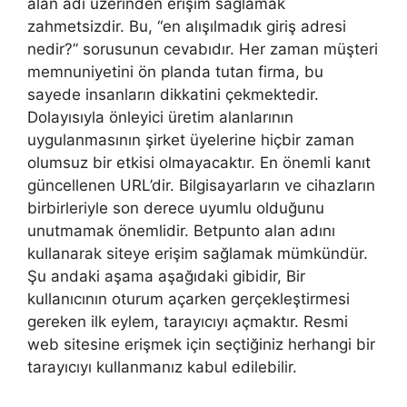
alan adı üzerinden erişim sağlamak
zahmetsizdir. Bu, “en alışılmadık giriş adresi
nedir?” sorusunun cevabıdır. Her zaman müşteri
memnuniyetini ön planda tutan firma, bu
sayede insanların dikkatini çekmektedir.
Dolayısıyla önleyici üretim alanlarının
uygulanmasının şirket üyelerine hiçbir zaman
olumsuz bir etkisi olmayacaktır. En önemli kanıt
güncellenen URL’dir. Bilgisayarların ve cihazların
birbirleriyle son derece uyumlu olduğunu
unutmamak önemlidir. Betpunto alan adını
kullanarak siteye erişim sağlamak mümkündür.
Şu andaki aşama aşağıdaki gibidir, Bir
kullanıcının oturum açarken gerçekleştirmesi
gereken ilk eylem, tarayıcıyı açmaktır. Resmi
web sitesine erişmek için seçtiğiniz herhangi bir
tarayıcıyı kullanmanız kabul edilebilir.