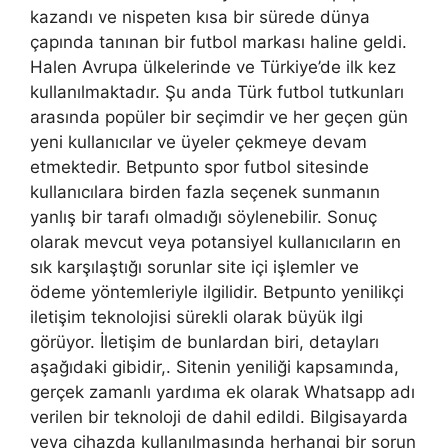
kazandı ve nispeten kısa bir sürede dünya
çapında tanınan bir futbol markası haline geldi.
Halen Avrupa ülkelerinde ve Türkiye’de ilk kez
kullanılmaktadır. Şu anda Türk futbol tutkunları
arasında popüler bir seçimdir ve her geçen gün
yeni kullanıcılar ve üyeler çekmeye devam
etmektedir. Betpunto spor futbol sitesinde
kullanıcılara birden fazla seçenek sunmanın
yanlış bir tarafı olmadığı söylenebilir. Sonuç
olarak mevcut veya potansiyel kullanıcıların en
sık karşılaştığı sorunlar site içi işlemler ve
ödeme yöntemleriyle ilgilidir. Betpunto yenilikçi
iletişim teknolojisi sürekli olarak büyük ilgi
görüyor. İletişim de bunlardan biri, detayları
aşağıdaki gibidir,. Sitenin yeniliği kapsamında,
gerçek zamanlı yardıma ek olarak Whatsapp adı
verilen bir teknoloji de dahil edildi. Bilgisayarda
veya cihazda kullanılmasında herhangi bir sorun