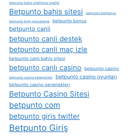
betpunto bahis platformu üyeliği
Betpunto bahis sitesi
betpunto bağlantısı
betpunto bonus
betpunto bilgi güncelleme
betpunto canli
betpunto canli destek
betpunto canli maç izle
betpunto canlı bahis sitesi
betpunto canlı casino
betpunto casino
betpunto casino oyunları
betpunto casino kategorileri
betpunto casino seçenekleri
Betpunto Casino Sitesi
betpunto com
betpunto giris twitter
Betpunto Giriş