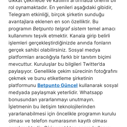
dikkat çekmede ve katılımı artırmada önemli bir
rol oynamaktadır. En yenileri aşağıdaki gibidir,
Telegram etkinliği, birçok şirketin sunduğu
avantajlara eklenen en son özelliktir. Bu
programın
Betpunto telgraf sistem
temel amacı
kullanımını teşvik etmektir. Kanala girip belirli
işlemleri gerçekleştirdiğinizde anında fonların
gerçek sahibi olabilirsiniz. Sosyal medya
platformları aracılığıyla farklı bir tanıtım biçimi
mevcuttur. Kuruluşlar bu bilgileri Twitter’da
paylaşıyor. Genellikle çekim sürecinin fotoğrafını
çekmek ve bunu etiketleme şirketinin
platformunu
Betpunto Güncel
kullanarak sosyal
medyada paylaşmak yeterlidir. Whatsapp
bonusundan yararlanmayı unutmayın.
İşletmenin bu iletişim teknolojilerinden
yararlanabilmesi için öncelikle programın kurulu
olması ve telefon numarasının kayıtlı olması