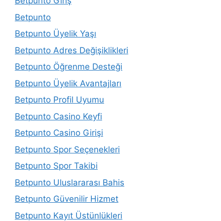
Betpunto Giriş
Betpunto
Betpunto Üyelik Yaşı
Betpunto Adres Değişiklikleri
Betpunto Öğrenme Desteği
Betpunto Üyelik Avantajları
Betpunto Profil Uyumu
Betpunto Casino Keyfi
Betpunto Casino Girişi
Betpunto Spor Seçenekleri
Betpunto Spor Takibi
Betpunto Uluslararası Bahis
Betpunto Güvenilir Hizmet
Betpunto Kayıt Üstünlükleri