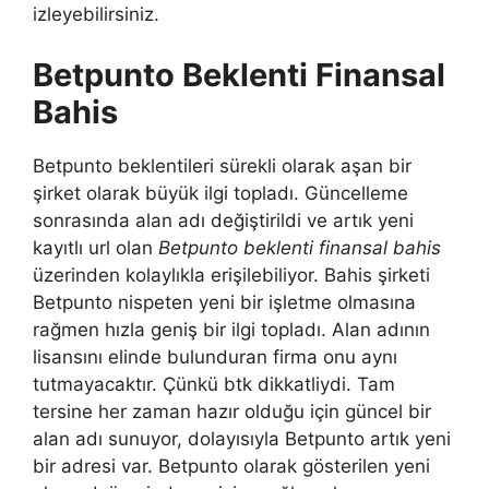
izleyebilirsiniz.
Betpunto Beklenti Finansal
Bahis
Betpunto beklentileri sürekli olarak aşan bir
şirket olarak büyük ilgi topladı. Güncelleme
sonrasında alan adı değiştirildi ve artık yeni
kayıtlı url olan
Betpunto beklenti finansal bahis
üzerinden kolaylıkla erişilebiliyor. Bahis şirketi
Betpunto nispeten yeni bir işletme olmasına
rağmen hızla geniş bir ilgi topladı. Alan adının
lisansını elinde bulunduran firma onu aynı
tutmayacaktır. Çünkü btk dikkatliydi. Tam
tersine her zaman hazır olduğu için güncel bir
alan adı sunuyor, dolayısıyla Betpunto artık yeni
bir adresi var. Betpunto olarak gösterilen yeni