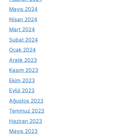
Mayıs 2024
Nisan 2024
Mart 2024
Şubat 2024
Ocak 2024
Aralık 2023
Kasım 2023
Ekim 2023
Eylül 2023
Ağustos 2023
Temmuz 2023
Haziran 2023
Mayıs 2023