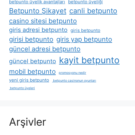
betpunto üyelik avantajları
betpunto üyeliği
Betpunto Şikayet
canli betpunto
casino sitesi betpunto
giris adresi betpunto
giris betpunto
girisi betpunto
giris yap betpunto
güncel adresi betpunto
kayit betpunto
güncel betpunto
mobil betpunto
promosyonu nedir
yeni giris betpunto
betpunto casinonun oyunları
betpunto üyeleri
Arşivler