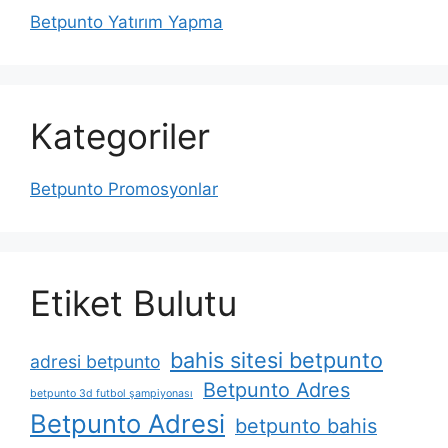
Betpunto Yatırım Yapma
Kategoriler
Betpunto Promosyonlar
Etiket Bulutu
bahis sitesi betpunto
adresi betpunto
Betpunto Adres
betpunto 3d futbol şampiyonası
Betpunto Adresi
betpunto bahis