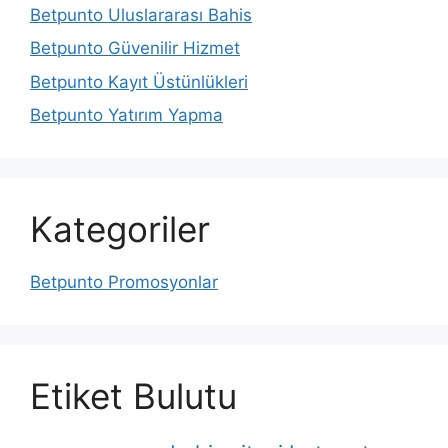
Betpunto Uluslararası Bahis
Betpunto Güvenilir Hizmet
Betpunto Kayıt Üstünlükleri
Betpunto Yatırım Yapma
Kategoriler
Betpunto Promosyonlar
Etiket Bulutu