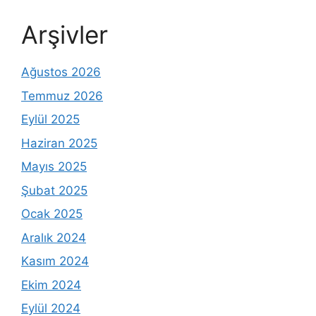
Arşivler
Ağustos 2026
Temmuz 2026
Eylül 2025
Haziran 2025
Mayıs 2025
Şubat 2025
Ocak 2025
Aralık 2024
Kasım 2024
Ekim 2024
Eylül 2024