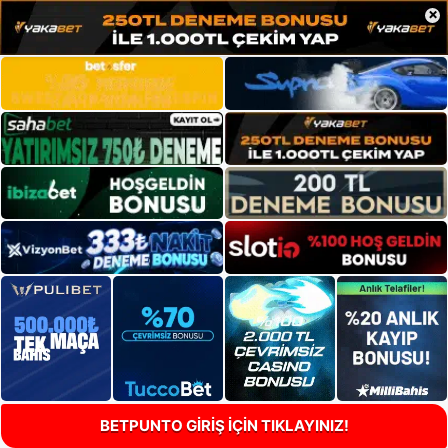
×
BETPUNTO GİRİŞ İÇİN TIKLAYINIZ!