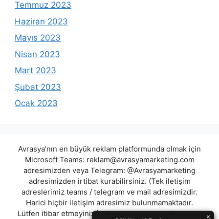
Temmuz 2023
Haziran 2023
Mayıs 2023
Nisan 2023
Mart 2023
Şubat 2023
Ocak 2023
Avrasya'nın en büyük reklam platformunda olmak için
Microsoft Teams:
reklam@avrasyamarketing.com
adresimizden veya Telegram: @Avrasyamarketing
adresimizden irtibat kurabilirsiniz. (Tek iletişim
adreslerimiz teams / telegram ve mail adresimizdir.
Harici hiçbir iletişim adresimiz bulunmamaktadır.
Lütfen itibar etmeyiniz.) Türkiye yasalarına göre 7258