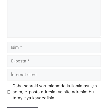
İsim
E-
posta
İnternet
sitesi
Daha sonraki yorumlarımda kullanılması için
adım, e-posta adresim ve site adresim bu
tarayıcıya kaydedilsin.