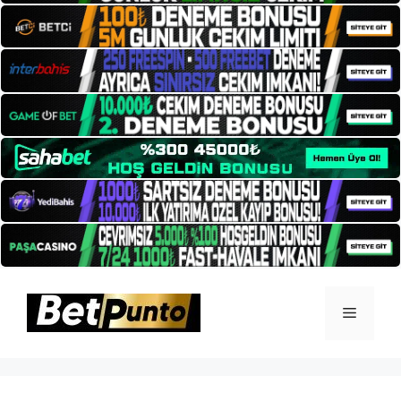
İçeriğe
atla
Menü