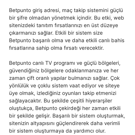
Betpunto giriş adresi, maç takip sistemini güçlü
bir şifre olmadan yönetmek içindir. Bu etki, web
sitenizdeki tanıtım fırsatlarınızı en üst düzeye
çıkarmanızı sağlar. Etkili bir sistem size
Betpunto başarılı olma ve daha etkili canlı bahis
fırsatlarına sahip olma fırsatı verecektir.
Betpunto canlı TV programı ve güçlü bölgeleri,
güvendiğiniz bölgelere odaklanmanıza ve her
zaman çift oranlı yapılar bulmanızı sağlar. Çok
yönlülük ve çoklu sistem vaat ediyor ve siteye
üye olmak, izlediğiniz oyunları takip etmenizi
sağlayacaktır. Bu şekilde çeşitli hiyerarşiler
oluştukça, Betpunto çekirdeği her zaman etkili
bir şekilde gelişir. Başarılı bir sistem oluşturmak,
sitenizin altyapısını güçlendirerek daha verimli
bir sistem oluşturmaya da yardımcı olur.