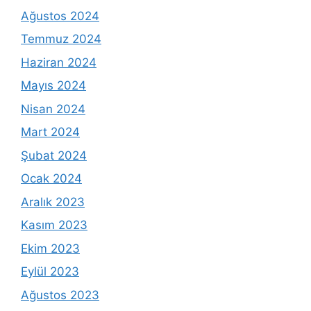
Ağustos 2024
Temmuz 2024
Haziran 2024
Mayıs 2024
Nisan 2024
Mart 2024
Şubat 2024
Ocak 2024
Aralık 2023
Kasım 2023
Ekim 2023
Eylül 2023
Ağustos 2023