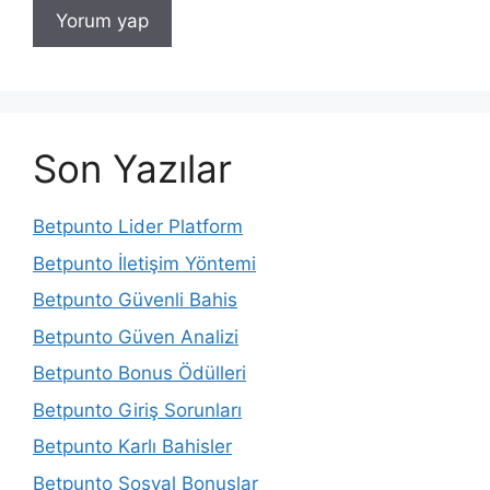
Son Yazılar
Betpunto Lider Platform
Betpunto İletişim Yöntemi
Betpunto Güvenli Bahis
Betpunto Güven Analizi
Betpunto Bonus Ödülleri
Betpunto Giriş Sorunları
Betpunto Karlı Bahisler
Betpunto Sosyal Bonuslar