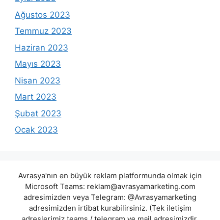
Ağustos 2023
Temmuz 2023
Haziran 2023
Mayıs 2023
Nisan 2023
Mart 2023
Şubat 2023
Ocak 2023
Avrasya'nın en büyük reklam platformunda olmak için
Microsoft Teams:
reklam@avrasyamarketing.com
adresimizden veya Telegram: @Avrasyamarketing
adresimizden irtibat kurabilirsiniz. (Tek iletişim
adreslerimiz teams / telegram ve mail adresimizdir.