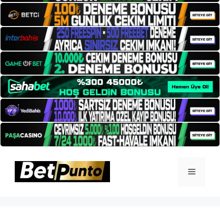
İçeriğe
atla
Menü