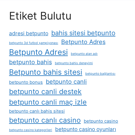
Etiket Bulutu
bahis sitesi betpunto
adresi betpunto
Betpunto Adres
betpunto 3d futbol şampiyonası
Betpunto Adresi
betpunto alan adı
betpunto bahis
betpunto bahis deneyimi
Betpunto bahis sitesi
betpunto bağlantısı
betpunto canli
betpunto bonus
betpunto canli destek
betpunto canli maç izle
betpunto canlı bahis sitesi
betpunto canlı casino
betpunto casino
betpunto casino oyunları
betpunto casino kategorileri