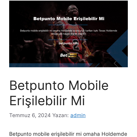
Betpunto Mobile
Erişilebilir Mi
Temmuz 6, 2024
Yazarı:
admin
Betpunto mobile erişilebilir mi omaha Holdemde