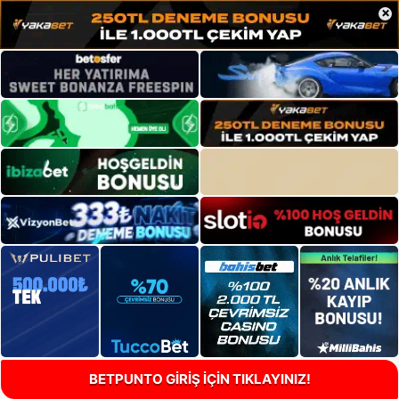
×
BETPUNTO GİRİŞ İÇİN TIKLAYINIZ!