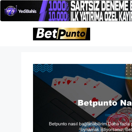
İçeriğe
atla