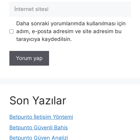
İnternet
sitesi
Daha sonraki yorumlarımda kullanılması için
adım, e-posta adresim ve site adresim bu
tarayıcıya kaydedilsin.
Son Yazılar
Betpunto İletişim Yöntemi
Betpunto Güvenli Bahis
Betpunto Güven Analizi