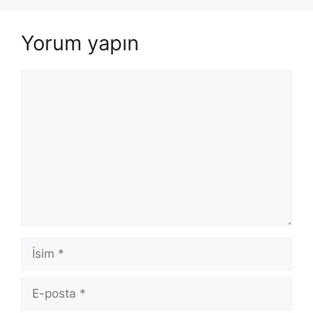
Yorum yapın
Yorum
İsim
E-
posta