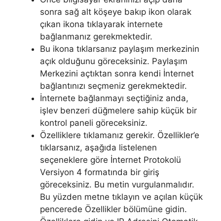
sonra sağ alt köşeye bakıp ikon olarak
çıkan ikona tıklayarak internete
bağlanmanız gerekmektedir.
Bu ikona tıklarsanız paylaşım merkezinin
açık olduğunu göreceksiniz. Paylaşım
Merkezini açtıktan sonra kendi İnternet
bağlantınızı seçmeniz gerekmektedir.
İnternete bağlanmayı seçtiğiniz anda,
işlev benzeri düğmelere sahip küçük bir
kontrol paneli göreceksiniz.
Özelliklere tıklamanız gerekir. Özellikler’e
tıklarsanız, aşağıda listelenen
seçeneklere göre İnternet Protokolü
Versiyon 4 formatında bir giriş
göreceksiniz. Bu metin vurgulanmalıdır.
Bu yüzden metne tıklayın ve açılan küçük
pencerede Özellikler bölümüne gidin.