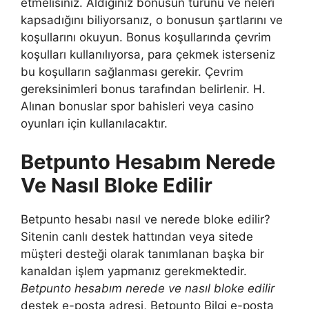
etmelisiniz. Aldığınız bonusun türünü ve neleri
kapsadığını biliyorsanız, o bonusun şartlarını ve
koşullarını okuyun. Bonus koşullarında çevrim
koşulları kullanılıyorsa, para çekmek isterseniz
bu koşulların sağlanması gerekir. Çevrim
gereksinimleri bonus tarafından belirlenir. H.
Alınan bonuslar spor bahisleri veya casino
oyunları için kullanılacaktır.
Betpunto Hesabım Nerede
Ve Nasıl Bloke Edilir
Betpunto hesabı nasıl ve nerede bloke edilir?
Sitenin canlı destek hattından veya sitede
müşteri desteği olarak tanımlanan başka bir
kanaldan işlem yapmanız gerekmektedir.
Betpunto hesabım nerede ve nasıl bloke edilir
destek e-posta adresi, Betpunto Bilgi e-posta