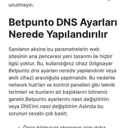
unutmayın.
Betpunto DNS Ayarları
Nerede Yapılandırılır
Sanılanın aksine bu parametrelerin web
sitesinin ana penceresi yani tasarımı ile hiçbir
ilgisi yoktur. Bu, kullandığınız cihaz (bilgisayar
Betpunto dns ayarları nerede yapılandırılır
veya
akıllı cihaz) aracılığıyla yapılmalıdır. Bu nedenle
network hub’ları ve kontrol panelleri gibi teknik
terimleri ve bunların alt başlıklarını bilmeniz
gerekir.Betpunto ayarlarımı nasıl değiştiririm
veya DNS’imi nasıl değiştiririm Aslında bu
sorunun cevabı çok basit;
Önce bilgisayar ekranınızı açıp daha