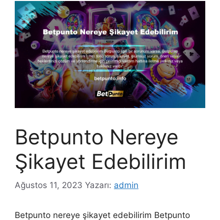
Betpunto Nereye
Şikayet Edebilirim
Ağustos 11, 2023
Yazarı:
admin
Betpunto nereye şikayet edebilirim Betpunto