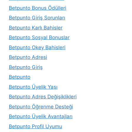
Betpunto Bonus Ödülleri
Betpunto Giriş Sorunları
Betpunto Karlı Bahisler
Betpunto Sosyal Bonuslar
Betpunto Okey Bahisleri
Betpunto Adresi
Betpunto Giriş
Betpunto
Betpunto Üyelik Yaşı
Betpunto Adres Değişiklikleri
Betpunto Öğrenme Desteği
Betpunto Üyelik Avantajları
Betpunto Profil Uyumu