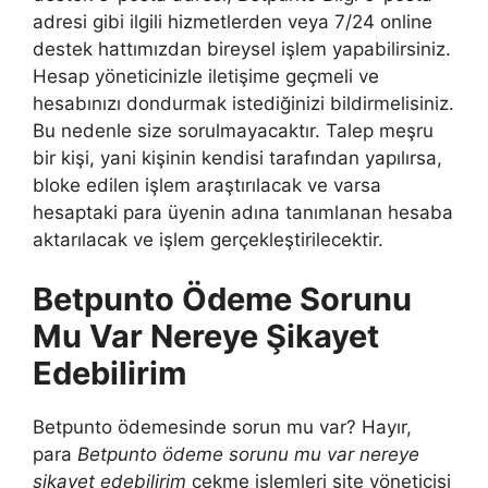
adresi gibi ilgili hizmetlerden veya 7/24 online
destek hattımızdan bireysel işlem yapabilirsiniz.
Hesap yöneticinizle iletişime geçmeli ve
hesabınızı dondurmak istediğinizi bildirmelisiniz.
Bu nedenle size sorulmayacaktır. Talep meşru
bir kişi, yani kişinin kendisi tarafından yapılırsa,
bloke edilen işlem araştırılacak ve varsa
hesaptaki para üyenin adına tanımlanan hesaba
aktarılacak ve işlem gerçekleştirilecektir.
Betpunto Ödeme Sorunu
Mu Var Nereye Şikayet
Edebilirim
Betpunto ödemesinde sorun mu var? Hayır,
para
Betpunto ödeme sorunu mu var nereye
şikayet edebilirim
çekme işlemleri site yöneticisi