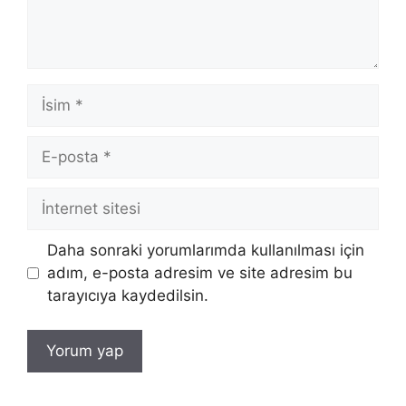
İsim
E-
posta
İnternet
sitesi
Daha sonraki yorumlarımda kullanılması için
adım, e-posta adresim ve site adresim bu
tarayıcıya kaydedilsin.