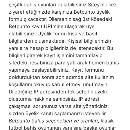
çeşitli bahis oyunları bulabilirsiniz.Siteyi ilk kez
ziyaret ettiğinizde karşınıza Betpunto üyelik
formu çıkacaktır. Dilerseniz sağ üst köşedeki
Betpunto kayıt URL’sine ulaşarak üye
olabilirsiniz. Üyelik formu kısa ve basit
bilgilerden oluşmaktadır. Kişisel bilgilerinizin
yanı sıra hesap bilgileriniz de istenecektir. Bu
bilgileri girerek kayıt işlemini tamamlayıp
sitedeki hesabınıza para yatırarak hemen bahis
yapmaya başlayabilirsiniz. Kayıt formunu
doldurduktan sonra son adımda site kullanım
koşullarını okuyup kabul etmeyi unutmayın.
Dilediğiniz IP adresinden tek seferlik üyelik
oluşturma hakkına sahipsiniz. IP adresi
çakışması sorununuz varsa site yöneticiniz
sizden üyelik kanıtı sağlamanızı isteyebilir.
Betpunto bahis seçenekleri ve oranları
, klasik
futbol bahis oyununun yanı sıra başka oyunlar