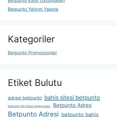
Betpunto Kayıt Üstünlükleri
Betpunto Yatırım Yapma
Kategoriler
Betpunto Promosyonlar
Etiket Bulutu
bahis sitesi betpunto
adresi betpunto
Betpunto Adres
betpunto 3d futbol şampiyonası
Betpunto Adresi
betpunto bahis