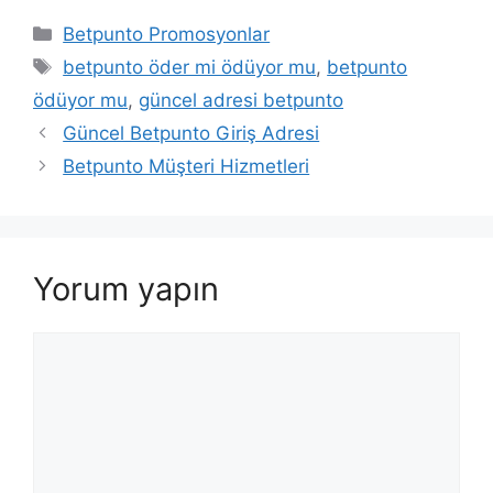
Kategoriler
Betpunto Promosyonlar
Etiketler
betpunto öder mi ödüyor mu
,
betpunto
ödüyor mu
,
güncel adresi betpunto
Güncel Betpunto Giriş Adresi
Betpunto Müşteri Hizmetleri
Yorum yapın
Yorum