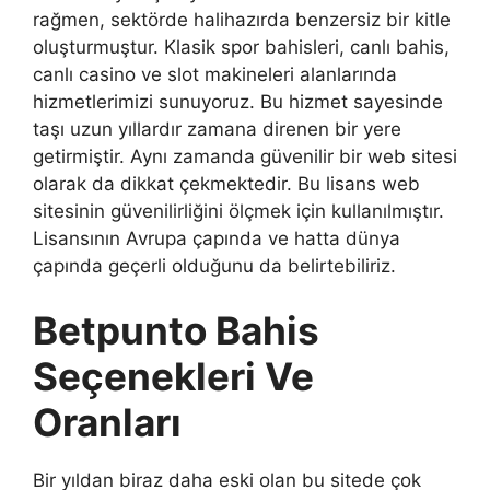
rağmen, sektörde halihazırda benzersiz bir kitle
oluşturmuştur. Klasik spor bahisleri, canlı bahis,
canlı casino ve slot makineleri alanlarında
hizmetlerimizi sunuyoruz. Bu hizmet sayesinde
taşı uzun yıllardır zamana direnen bir yere
getirmiştir. Aynı zamanda güvenilir bir web sitesi
olarak da dikkat çekmektedir. Bu lisans web
sitesinin güvenilirliğini ölçmek için kullanılmıştır.
Lisansının Avrupa çapında ve hatta dünya
çapında geçerli olduğunu da belirtebiliriz.
Betpunto Bahis
Seçenekleri Ve
Oranları
Bir yıldan biraz daha eski olan bu sitede çok