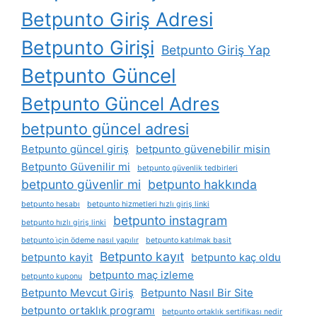
Betpunto Giriş Adresi
Betpunto Girişi
Betpunto Giriş Yap
Betpunto Güncel
Betpunto Güncel Adres
betpunto güncel adresi
Betpunto güncel giriş
betpunto güvenebilir misin
Betpunto Güvenilir mi
betpunto güvenlik tedbirleri
betpunto güvenlir mi
betpunto hakkında
betpunto hesabı
betpunto hizmetleri hızlı giriş linki
betpunto instagram
betpunto hızlı giriş linki
betpunto i̇çin ödeme nasıl yapılır
betpunto katılmak basit
Betpunto kayıt
betpunto kayit
betpunto kaç oldu
betpunto maç izleme
betpunto kuponu
Betpunto Mevcut Giriş
Betpunto Nasıl Bir Site
betpunto ortaklık programı
betpunto ortaklık sertifikası nedir