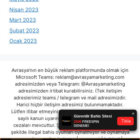
Nisan 2023
Mart 2023
Şubat 2023
Ocak 2023
Avrasya'nın en büyük reklam platformunda olmak için
Microsoft Teams:
reklam@avrasyamarketing.com
adresimizden veya Telegram: @Avrasyamarketing
adresimizden irtibat kurabilirsiniz. (Tek iletişim
adreslerimiz teams / telegram ve mail adresimizdir.
Harici hiçbir iletişim adresimiz bulunmamaktadır.
Lütfen itibar etmeyiniz.) Türkiye yasalarına göre 7258
sayılı kanun uyarınca yasa dışı bahis oynamanın
cezaları mevcuttur. Şu an bulunduğunuz site hiç bir
şekilde illegal bahis oyunları oynatmıyor ve oynamaya
aracı olmuyordur.
betssen
|
megapari
|
bahisal
|