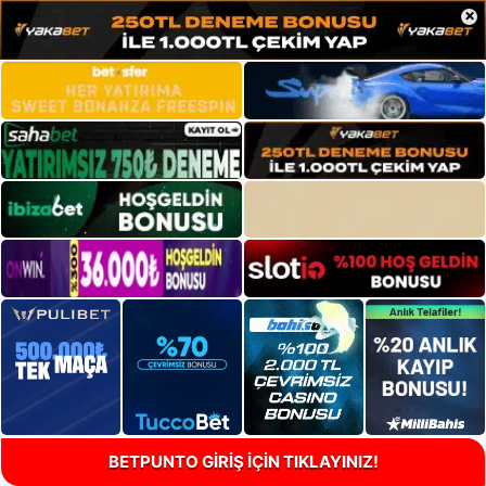
×
BETPUNTO GİRİŞ İÇİN TIKLAYINIZ!