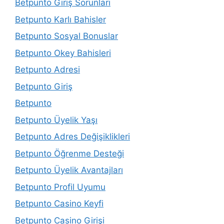
Betpunto Giriş Sorunları
Betpunto Karlı Bahisler
Betpunto Sosyal Bonuslar
Betpunto Okey Bahisleri
Betpunto Adresi
Betpunto Giriş
Betpunto
Betpunto Üyelik Yaşı
Betpunto Adres Değişiklikleri
Betpunto Öğrenme Desteği
Betpunto Üyelik Avantajları
Betpunto Profil Uyumu
Betpunto Casino Keyfi
Betpunto Casino Girişi