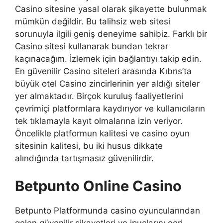
Casino sitesine yasal olarak şikayette bulunmak
mümkün değildir. Bu talihsiz web sitesi
sorunuyla ilgili geniş deneyime sahibiz. Farklı bir
Casino sitesi kullanarak bundan tekrar
kaçınacağım. İzlemek için bağlantıyı takip edin.
En güvenilir Casino siteleri arasında Kıbrıs’ta
büyük otel Casino zincirlerinin yer aldığı siteler
yer almaktadır. Birçok kuruluş faaliyetlerini
çevrimiçi platformlara kaydırıyor ve kullanıcıların
tek tıklamayla kayıt olmalarına izin veriyor.
Öncelikle platformun kalitesi ve casino oyun
sitesinin kalitesi, bu iki husus dikkate
alındığında tartışmasız güvenilirdir.
Betpunto Online Casino
Betpunto Platformunda casino oyuncularından
gelen güvenilir şikayetleri ve ipuçlarını geri