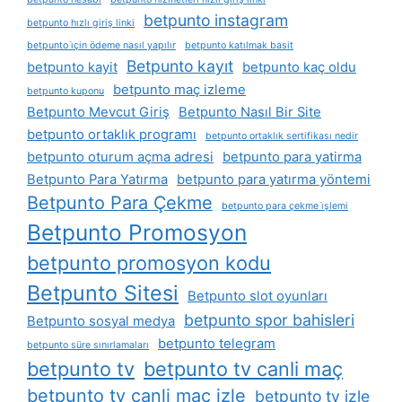
betpunto instagram
betpunto hızlı giriş linki
betpunto i̇çin ödeme nasıl yapılır
betpunto katılmak basit
Betpunto kayıt
betpunto kayit
betpunto kaç oldu
betpunto maç izleme
betpunto kuponu
Betpunto Mevcut Giriş
Betpunto Nasıl Bir Site
betpunto ortaklık programı
betpunto ortaklık sertifikası nedir
betpunto oturum açma adresi
betpunto para yatirma
Betpunto Para Yatırma
betpunto para yatırma yöntemi
Betpunto Para Çekme
betpunto para çekme i̇şlemi
Betpunto Promosyon
betpunto promosyon kodu
Betpunto Sitesi
Betpunto slot oyunları
betpunto spor bahisleri
Betpunto sosyal medya
betpunto telegram
betpunto süre sınırlamaları
betpunto tv
betpunto tv canli maç
betpunto tv canli maç izle
betpunto tv izle