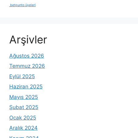
betpunto üyeleri
Arşivler
Ağustos 2026
Temmuz 2026
Eylül 2025
Haziran 2025
Mayıs 2025
Şubat 2025
Ocak 2025
Aralık 2024