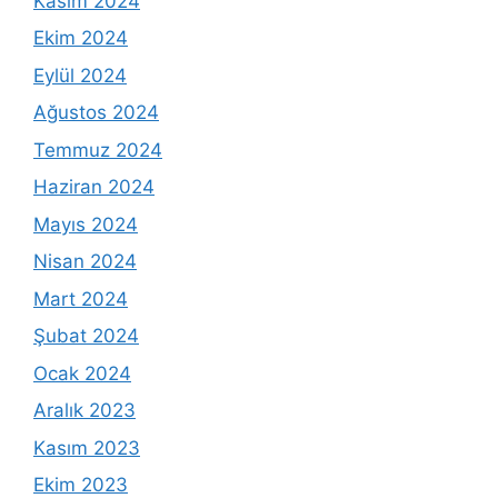
Kasım 2024
Ekim 2024
Eylül 2024
Ağustos 2024
Temmuz 2024
Haziran 2024
Mayıs 2024
Nisan 2024
Mart 2024
Şubat 2024
Ocak 2024
Aralık 2023
Kasım 2023
Ekim 2023