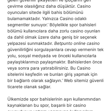
çevirme olasılığınız daha düşüktür. Casino
oyuncuları sitede ilgili bahis bölümünü
bulamamaktadır. Yalnızca Casino odaklı
segmentler sunuyor.’ Böylelikle spor bahisleri
bölümü kullanıcılara daha zorlu casino oyunları
da dahil olmak üzere daha geniş bir seçenek
yelpazesi sunmaktadır.
Betpunto online casino
güvenilirliğini sorgulayanlara cevap vermenin tek
yolu, sosyal medyada ve önceki kullanıcılarla
paylaştıklarımızı paylaşmaktır. Bahislerden önce
veya sonra para yatırabilirsiniz. Bu Casino
sitelerini keşfedin ve bunları giriş yapmak için
bir bağlantı olarak sağlayın.’ Web sitemiz güvenli
ticarete olanak sağlar.
Ülkemizde spor bahislerinin aşırı kullanımından
kaynaklanan bu spor, başarılı bir casino