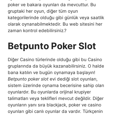
poker ve bakara oyunları da mevcuttur. Bu
gruptaki her oyun, diğer tüm oyun
kategorilerinde olduğu gibi günlük veya saatlik
olarak oynanabilmektedir. Bu web sitesini her
zaman kontrol edebilirsiniz.?
Betpunto Poker Slot
Diğer Casino türlerinde olduğu gibi bu Casino
gruplarında da büyük kazanabilirsiniz. O halde
bana katılın ve bugün oynamaya başlayın!
Betpunto poker slot
evi dediği slot oyunları,
sistem üzerinde oynama becerisine sahip olan
oyunlardır. Bu oyunlarda orijinal krupiyer
talimatları veya teklifleri mevcut değildir. Diğer
oyunların yanı sıra blackjack, poker ve casino
oyunları gibi canlı oyunlar da vardır. Türkçenin