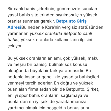
Bir canlı bahis şirketinin, günümüzde sunulan
yasal bahis sitelerinden sıyrılması için yüksek
oranlar sunması gerekir.
Betpunto Giriş
Adresi
Bu nedenle Kore’nin vergisiz statüsünden
yararlanan
yüksek oranlarla Betpunto canlı
bahis
, yüksek oranlarla kullanıcıların ilgisini
çekiyor.
Bu yüksek oranların anlamı, çok yüksek, makul
ve meşru bir bahisçi bulmak söz konusu
olduğunda büyük bir fark yaratmasıdır. Bu
nedenle insanlar genellikle yasadışı bahisçileri
yenmeyi tercih ederler. En doğru ve yüksek
puan alan firmalardan biri de Betpunto. Şirket,
en iyi spor bahis oranlarını sağlamaya ve
bunlardan en iyi şekilde yararlanmanıza
yardımcı olmak için hoşgeldin bonuslarını