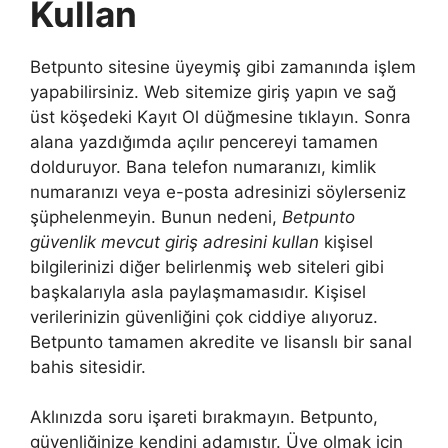
Kullan
Betpunto sitesine üyeymiş gibi zamanında işlem
yapabilirsiniz. Web sitemize giriş yapın ve sağ
üst köşedeki Kayıt Ol düğmesine tıklayın. Sonra
alana yazdığımda açılır pencereyi tamamen
dolduruyor. Bana telefon numaranızı, kimlik
numaranızı veya e-posta adresinizi söylerseniz
şüphelenmeyin. Bunun nedeni,
Betpunto
güvenlik mevcut giriş adresini kullan
kişisel
bilgilerinizi diğer belirlenmiş web siteleri gibi
başkalarıyla asla paylaşmamasıdır. Kişisel
verilerinizin güvenliğini çok ciddiye alıyoruz.
Betpunto tamamen akredite ve lisanslı bir sanal
bahis sitesidir.
Aklınızda soru işareti bırakmayın. Betpunto,
güvenliğinize kendini adamıştır. Üye olmak için