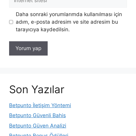
sitesi
Daha sonraki yorumlarımda kullanılması için
adım, e-posta adresim ve site adresim bu
tarayıcıya kaydedilsin.
Son Yazılar
Betpunto İletişim Yöntemi
Betpunto Güvenli Bahis
Betpunto Güven Analizi
Betpunto Bonus Ödülleri