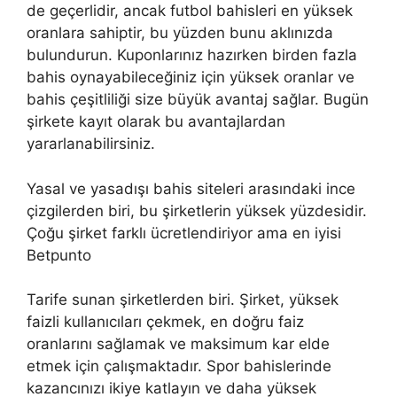
de geçerlidir, ancak futbol bahisleri en yüksek
oranlara sahiptir, bu yüzden bunu aklınızda
bulundurun. Kuponlarınız hazırken birden fazla
bahis oynayabileceğiniz için yüksek oranlar ve
bahis çeşitliliği size büyük avantaj sağlar. Bugün
şirkete kayıt olarak bu avantajlardan
yararlanabilirsiniz.
Yasal ve yasadışı bahis siteleri arasındaki ince
çizgilerden biri, bu şirketlerin yüksek yüzdesidir.
Çoğu şirket farklı ücretlendiriyor ama en iyisi
Betpunto
Tarife sunan şirketlerden biri. Şirket, yüksek
faizli kullanıcıları çekmek, en doğru faiz
oranlarını sağlamak ve maksimum kar elde
etmek için çalışmaktadır. Spor bahislerinde
kazancınızı ikiye katlayın ve daha yüksek