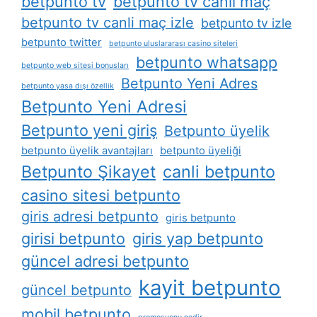
betpunto tv
betpunto tv canli maç
betpunto tv canli maç izle
betpunto tv izle
betpunto twitter
betpunto uluslararası casino siteleri
betpunto whatsapp
betpunto web sitesi bonusları
Betpunto Yeni Adres
betpunto yasa dışı özellik
Betpunto Yeni Adresi
Betpunto yeni giriş
Betpunto üyelik
betpunto üyelik avantajları
betpunto üyeliği
Betpunto Şikayet
canli betpunto
casino sitesi betpunto
giris adresi betpunto
giris betpunto
girisi betpunto
giris yap betpunto
güncel adresi betpunto
kayit betpunto
güncel betpunto
mobil betpunto