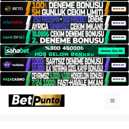
İçeriğe
atla
Menü