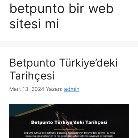
betpunto bir web
sitesi mi
Betpunto Türkiye’deki
Tarihçesi
Mart 13, 2024
Yazarı:
admin