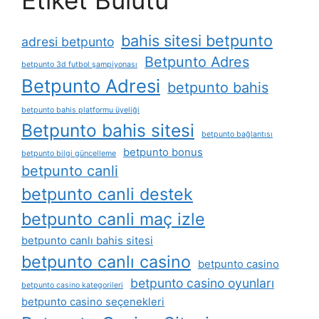
Etiket Bulutu
bahis sitesi betpunto
adresi betpunto
Betpunto Adres
betpunto 3d futbol şampiyonası
Betpunto Adresi
betpunto bahis
betpunto bahis platformu üyeliği
Betpunto bahis sitesi
betpunto bağlantısı
betpunto bonus
betpunto bilgi güncelleme
betpunto canli
betpunto canli destek
betpunto canli maç izle
betpunto canlı bahis sitesi
betpunto canlı casino
betpunto casino
betpunto casino oyunları
betpunto casino kategorileri
betpunto casino seçenekleri