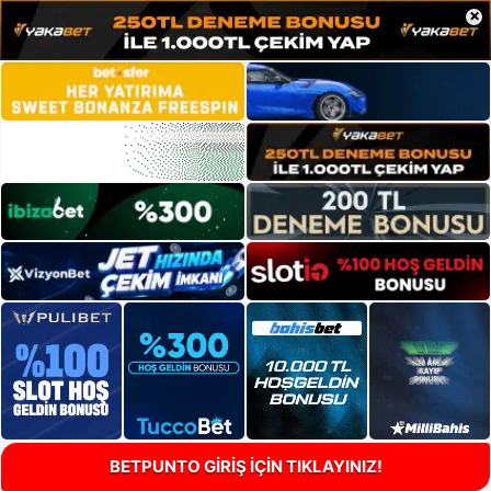
×
BETPUNTO GİRİŞ İÇİN TIKLAYINIZ!