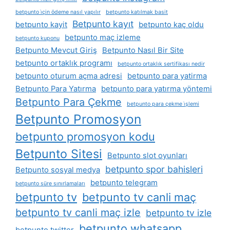
betpunto i̇çin ödeme nasıl yapılır
betpunto katılmak basit
Betpunto kayıt
betpunto kayit
betpunto kaç oldu
betpunto maç izleme
betpunto kuponu
Betpunto Mevcut Giriş
Betpunto Nasıl Bir Site
betpunto ortaklık programı
betpunto ortaklık sertifikası nedir
betpunto oturum açma adresi
betpunto para yatirma
Betpunto Para Yatırma
betpunto para yatırma yöntemi
Betpunto Para Çekme
betpunto para çekme i̇şlemi
Betpunto Promosyon
betpunto promosyon kodu
Betpunto Sitesi
Betpunto slot oyunları
betpunto spor bahisleri
Betpunto sosyal medya
betpunto telegram
betpunto süre sınırlamaları
betpunto tv
betpunto tv canli maç
betpunto tv canli maç izle
betpunto tv izle
betpunto whatsapp