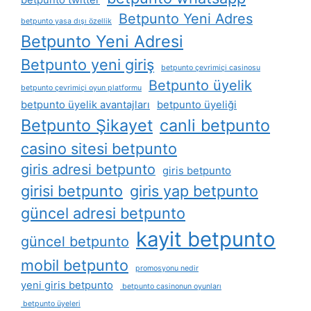
betpunto twitter
Betpunto Yeni Adres
betpunto yasa dışı özellik
Betpunto Yeni Adresi
Betpunto yeni giriş
betpunto çevrimiçi casinosu
Betpunto üyelik
betpunto çevrimiçi oyun platformu
betpunto üyelik avantajları
betpunto üyeliği
Betpunto Şikayet
canli betpunto
casino sitesi betpunto
giris adresi betpunto
giris betpunto
girisi betpunto
giris yap betpunto
güncel adresi betpunto
kayit betpunto
güncel betpunto
mobil betpunto
promosyonu nedir
yeni giris betpunto
betpunto casinonun oyunları
betpunto üyeleri