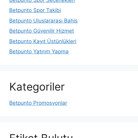
Betpunto Spor Takibi
Betpunto Uluslararası Bahis
Betpunto Güvenilir Hizmet
Betpunto Kayıt Üstünlükleri
Betpunto Yatırım Yapma
Kategoriler
Betpunto Promosyonlar