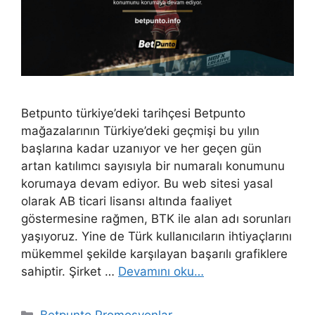
Betpunto türkiye’deki tarihçesi Betpunto
mağazalarının Türkiye’deki geçmişi bu yılın
başlarına kadar uzanıyor ve her geçen gün
artan katılımcı sayısıyla bir numaralı konumunu
korumaya devam ediyor. Bu web sitesi yasal
olarak AB ticari lisansı altında faaliyet
göstermesine rağmen, BTK ile alan adı sorunları
yaşıyoruz. Yine de Türk kullanıcıların ihtiyaçlarını
mükemmel şekilde karşılayan başarılı grafiklere
sahiptir. Şirket …
Devamını oku…
Kategoriler