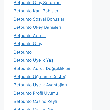
Betpunto Giriş Sorunları
Betpunto Karlı Bahisler
Betpunto Sosyal Bonuslar
Betpunto Okey Bahisleri
Betpunto Adresi
Betpunto Giriş
Betpunto
Betpunto Üyelik Yaşı
Betpunto Adres Değişiklikleri
Betpunto Öğrenme Desteği
Betpunto Üyelik Avantajları
Betpunto Profil Uyumu
Betpunto Casino Keyfi
Betpunto Casino Girişi