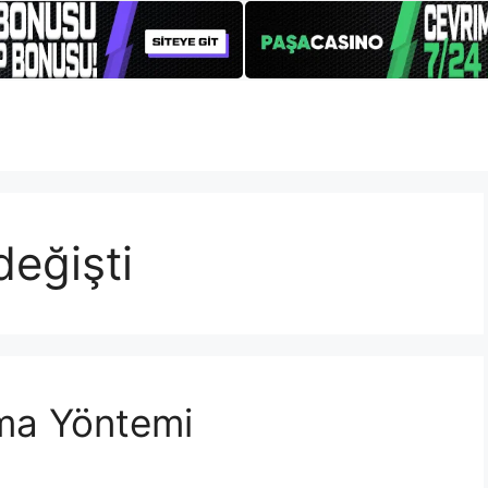
değişti
rma Yöntemi