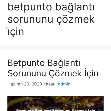
betpunto bağlantı
sorununu çözmek
i̇çin
Betpunto Bağlantı
Sorununu Çözmek İçin
Haziran 20, 2023
Yazarı:
admin