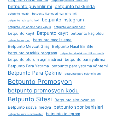
Betpunto Güvenilir mi
betpunto güvenlik tedbirleri
betpunto güvenlir mi
betpunto hakkında
betpunto hesabı
betpunto hizmetleri hızlı giriş linki
betpunto instagram
betpunto hızlı giriş linki
betpunto i̇çin ödeme nasıl yapılır
betpunto katılmak basit
Betpunto kayıt
betpunto kayit
betpunto kaç oldu
betpunto maç izleme
betpunto kuponu
Betpunto Mevcut Giriş
Betpunto Nasıl Bir Site
betpunto ortaklık programı
betpunto ortaklık sertifikası nedir
betpunto oturum açma adresi
betpunto para yatirma
Betpunto Para Yatırma
betpunto para yatırma yöntemi
Betpunto Para Çekme
betpunto para çekme i̇şlemi
Betpunto Promosyon
betpunto promosyon kodu
Betpunto Sitesi
Betpunto slot oyunları
betpunto spor bahisleri
Betpunto sosyal medya
betpunto telegram
betpunto süre sınırlamaları