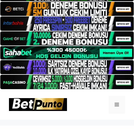
İçeriğe
atla
Menü