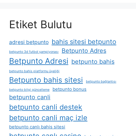
Etiket Bulutu
bahis sitesi betpunto
adresi betpunto
Betpunto Adres
betpunto 3d futbol şampiyonası
Betpunto Adresi
betpunto bahis
betpunto bahis platformu üyeliği
Betpunto bahis sitesi
betpunto bağlantısı
betpunto bonus
betpunto bilgi güncelleme
betpunto canli
betpunto canli destek
betpunto canli maç izle
betpunto canlı bahis sitesi
betpunto canlı casino