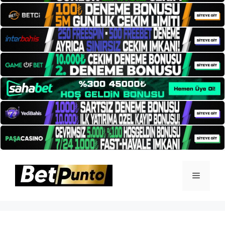
İçeriğe
atla
Menü