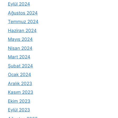
Eylül 2024
Ağustos 2024
Temmuz 2024
Haziran 2024
Mayıs 2024
Nisan 2024
Mart 2024
Şubat 2024
Ocak 2024
Aralık 2023
Kasım 2023
Ekim 2023
Eylül 2023