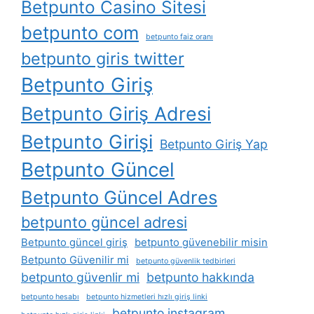
Betpunto Casino Sitesi
betpunto com
betpunto faiz oranı
betpunto giris twitter
Betpunto Giriş
Betpunto Giriş Adresi
Betpunto Girişi
Betpunto Giriş Yap
Betpunto Güncel
Betpunto Güncel Adres
betpunto güncel adresi
Betpunto güncel giriş
betpunto güvenebilir misin
Betpunto Güvenilir mi
betpunto güvenlik tedbirleri
betpunto güvenlir mi
betpunto hakkında
betpunto hesabı
betpunto hizmetleri hızlı giriş linki
betpunto instagram