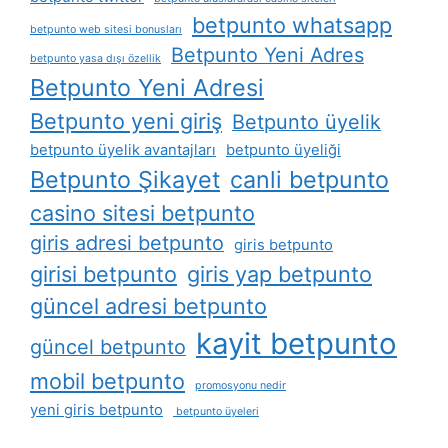
betpunto whatsapp
betpunto web sitesi bonusları
Betpunto Yeni Adres
betpunto yasa dışı özellik
Betpunto Yeni Adresi
Betpunto yeni giriş
Betpunto üyelik
betpunto üyelik avantajları
betpunto üyeliği
Betpunto Şikayet
canli betpunto
casino sitesi betpunto
giris adresi betpunto
giris betpunto
girisi betpunto
giris yap betpunto
güncel adresi betpunto
kayit betpunto
güncel betpunto
mobil betpunto
promosyonu nedir
yeni giris betpunto
betpunto üyeleri