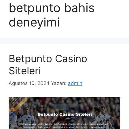
betpunto bahis
deneyimi
Betpunto Casino
Siteleri
Ağustos 10, 2024
Yazarı:
admin