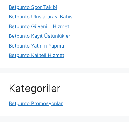
Betpunto Spor Takibi
Betpunto Uluslararası Bahis
Betpunto Güvenilir Hizmet
Betpunto Kayıt Üstünlükleri
Betpunto Yatırım Yapma
Betpunto Kaliteli Hizmet
Kategoriler
Betpunto Promosyonlar