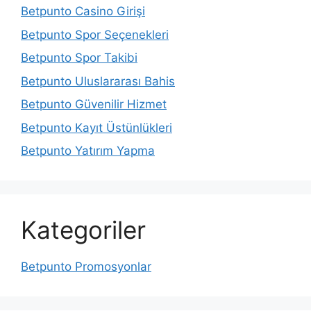
Betpunto Casino Girişi
Betpunto Spor Seçenekleri
Betpunto Spor Takibi
Betpunto Uluslararası Bahis
Betpunto Güvenilir Hizmet
Betpunto Kayıt Üstünlükleri
Betpunto Yatırım Yapma
Kategoriler
Betpunto Promosyonlar