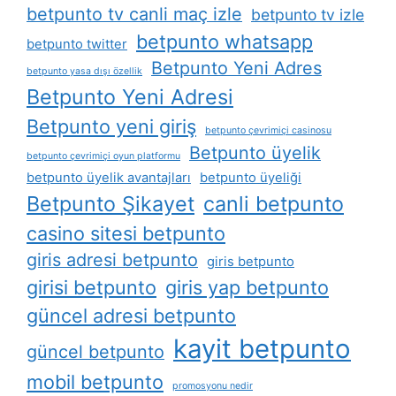
betpunto tv canli maç izle
betpunto tv izle
betpunto whatsapp
betpunto twitter
Betpunto Yeni Adres
betpunto yasa dışı özellik
Betpunto Yeni Adresi
Betpunto yeni giriş
betpunto çevrimiçi casinosu
Betpunto üyelik
betpunto çevrimiçi oyun platformu
betpunto üyelik avantajları
betpunto üyeliği
Betpunto Şikayet
canli betpunto
casino sitesi betpunto
giris adresi betpunto
giris betpunto
girisi betpunto
giris yap betpunto
güncel adresi betpunto
kayit betpunto
güncel betpunto
mobil betpunto
promosyonu nedir