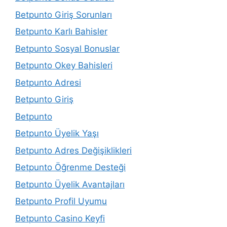
Betpunto Giriş Sorunları
Betpunto Karlı Bahisler
Betpunto Sosyal Bonuslar
Betpunto Okey Bahisleri
Betpunto Adresi
Betpunto Giriş
Betpunto
Betpunto Üyelik Yaşı
Betpunto Adres Değişiklikleri
Betpunto Öğrenme Desteği
Betpunto Üyelik Avantajları
Betpunto Profil Uyumu
Betpunto Casino Keyfi