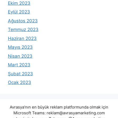
Ekim 2023
Eylül 2023
Ağustos 2023
Temmuz 2023
Haziran 2023
Mayıs 2023
Nisan 2023
Mart 2023
Şubat 2023
Ocak 2023
Avrasya'nın en büyük reklam platformunda olmak için
Microsoft Teams:
reklam@avrasyamarketing.com