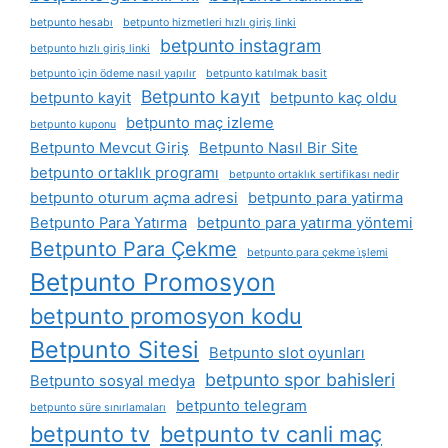
betpunto hesabı
betpunto hizmetleri hızlı giriş linki
betpunto instagram
betpunto hızlı giriş linki
betpunto i̇çin ödeme nasıl yapılır
betpunto katılmak basit
Betpunto kayıt
betpunto kayit
betpunto kaç oldu
betpunto maç izleme
betpunto kuponu
Betpunto Mevcut Giriş
Betpunto Nasıl Bir Site
betpunto ortaklık programı
betpunto ortaklık sertifikası nedir
betpunto oturum açma adresi
betpunto para yatirma
Betpunto Para Yatırma
betpunto para yatırma yöntemi
Betpunto Para Çekme
betpunto para çekme i̇şlemi
Betpunto Promosyon
betpunto promosyon kodu
Betpunto Sitesi
Betpunto slot oyunları
betpunto spor bahisleri
Betpunto sosyal medya
betpunto telegram
betpunto süre sınırlamaları
betpunto tv
betpunto tv canli maç