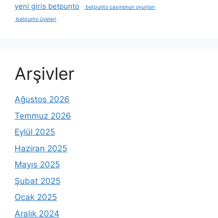
yeni giris betpunto
betpunto casinonun oyunları
betpunto üyeleri
Arşivler
Ağustos 2026
Temmuz 2026
Eylül 2025
Haziran 2025
Mayıs 2025
Şubat 2025
Ocak 2025
Aralık 2024