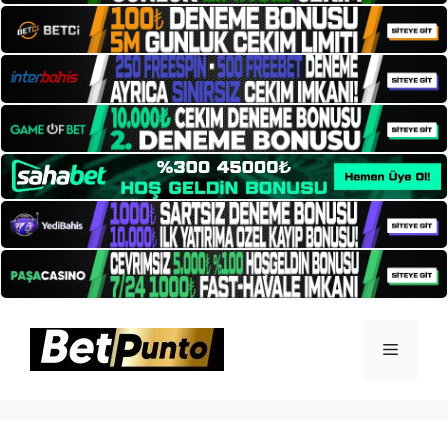
İçeriğe
atla
Menü