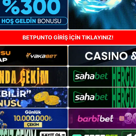
BETPUNTO GİRİŞ İÇİN TIKLAYINIZ!