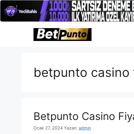
İçeriğe
atla
betpunto casino f
Betpunto Casino Fiya
Ocak 27, 2024
Yazarı:
admin