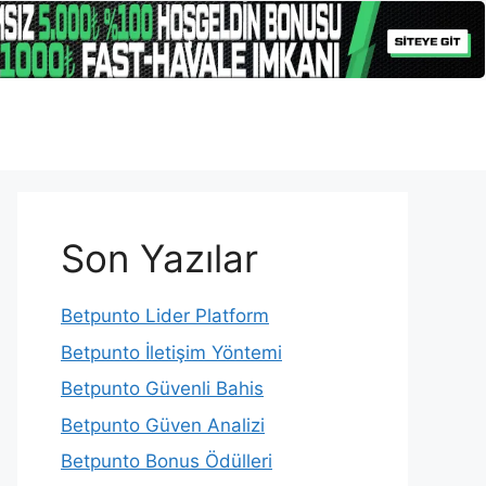
Son Yazılar
Betpunto Lider Platform
Betpunto İletişim Yöntemi
Betpunto Güvenli Bahis
Betpunto Güven Analizi
Betpunto Bonus Ödülleri