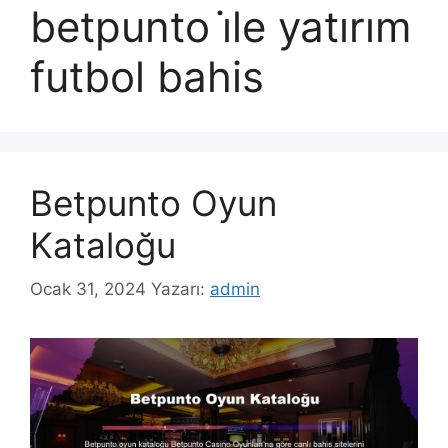
betpunto i̇le yatırım
futbol bahis
Betpunto Oyun
Kataloğu
Ocak 31, 2024
Yazarı:
admin