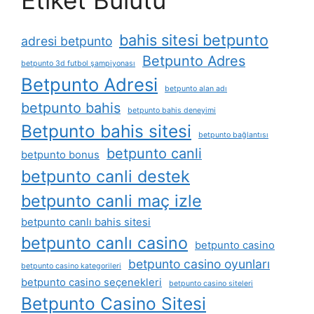
Etiket Bulutu
bahis sitesi betpunto
adresi betpunto
Betpunto Adres
betpunto 3d futbol şampiyonası
Betpunto Adresi
betpunto alan adı
betpunto bahis
betpunto bahis deneyimi
Betpunto bahis sitesi
betpunto bağlantısı
betpunto canli
betpunto bonus
betpunto canli destek
betpunto canli maç izle
betpunto canlı bahis sitesi
betpunto canlı casino
betpunto casino
betpunto casino oyunları
betpunto casino kategorileri
betpunto casino seçenekleri
betpunto casino siteleri
Betpunto Casino Sitesi