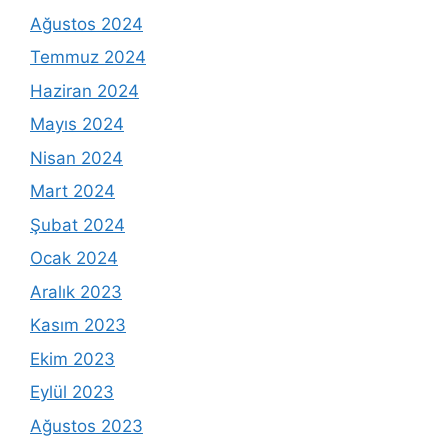
Ağustos 2024
Temmuz 2024
Haziran 2024
Mayıs 2024
Nisan 2024
Mart 2024
Şubat 2024
Ocak 2024
Aralık 2023
Kasım 2023
Ekim 2023
Eylül 2023
Ağustos 2023