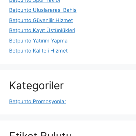
Betpunto Uluslararası Bahis
Betpunto Güvenilir Hizmet
Betpunto Kayıt Üstünlükleri
Betpunto Yatırım Yapma
Betpunto Kaliteli Hizmet
Kategoriler
Betpunto Promosyonlar