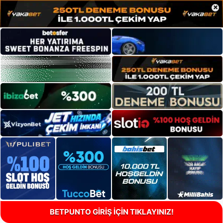
×
BETPUNTO GİRİŞ İÇİN TIKLAYINIZ!