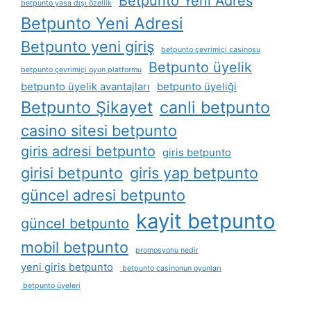
Betpunto Yeni Adres
betpunto yasa dışı özellik
Betpunto Yeni Adresi
Betpunto yeni giriş
betpunto çevrimiçi casinosu
Betpunto üyelik
betpunto çevrimiçi oyun platformu
betpunto üyelik avantajları
betpunto üyeliği
Betpunto Şikayet
canli betpunto
casino sitesi betpunto
giris adresi betpunto
giris betpunto
girisi betpunto
giris yap betpunto
güncel adresi betpunto
kayit betpunto
güncel betpunto
mobil betpunto
promosyonu nedir
yeni giris betpunto
betpunto casinonun oyunları
betpunto üyeleri