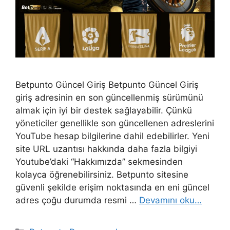
Betpunto Güncel Giriş Betpunto Güncel Giriş
giriş adresinin en son güncellenmiş sürümünü
almak için iyi bir destek sağlayabilir. Çünkü
yöneticiler genellikle son güncellenen adreslerini
YouTube hesap bilgilerine dahil edebilirler. Yeni
site URL uzantısı hakkında daha fazla bilgiyi
Youtube’daki “Hakkımızda” sekmesinden
kolayca öğrenebilirsiniz. Betpunto sitesine
güvenli şekilde erişim noktasında en eni güncel
adres çoğu durumda resmi …
Devamını oku…
Kategoriler