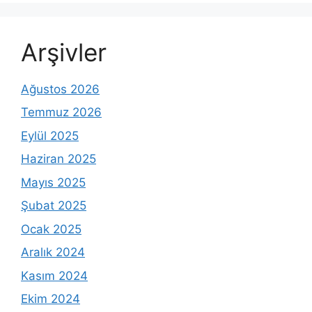
Arşivler
Ağustos 2026
Temmuz 2026
Eylül 2025
Haziran 2025
Mayıs 2025
Şubat 2025
Ocak 2025
Aralık 2024
Kasım 2024
Ekim 2024