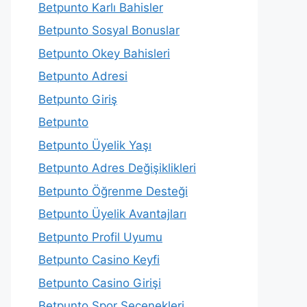
Betpunto Karlı Bahisler
Betpunto Sosyal Bonuslar
Betpunto Okey Bahisleri
Betpunto Adresi
Betpunto Giriş
Betpunto
Betpunto Üyelik Yaşı
Betpunto Adres Değişiklikleri
Betpunto Öğrenme Desteği
Betpunto Üyelik Avantajları
Betpunto Profil Uyumu
Betpunto Casino Keyfi
Betpunto Casino Girişi
Betpunto Spor Seçenekleri