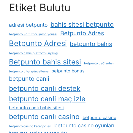
Etiket Bulutu
bahis sitesi betpunto
adresi betpunto
Betpunto Adres
betpunto 3d futbol şampiyonası
Betpunto Adresi
betpunto bahis
betpunto bahis platformu üyeliği
Betpunto bahis sitesi
betpunto bağlantısı
betpunto bonus
betpunto bilgi güncelleme
betpunto canli
betpunto canli destek
betpunto canli maç izle
betpunto canlı bahis sitesi
betpunto canlı casino
betpunto casino
betpunto casino oyunları
betpunto casino kategorileri