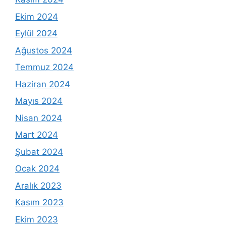
Ekim 2024
Eylül 2024
Ağustos 2024
Temmuz 2024
Haziran 2024
Mayıs 2024
Nisan 2024
Mart 2024
Şubat 2024
Ocak 2024
Aralık 2023
Kasım 2023
Ekim 2023