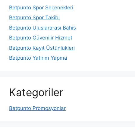
Betpunto Spor Seçenekleri
Betpunto Spor Takibi
Betpunto Uluslararası Bahis
Betpunto Güvenilir Hizmet
Betpunto Kayıt Üstünlükleri
Betpunto Yatırım Yapma
Kategoriler
Betpunto Promosyonlar