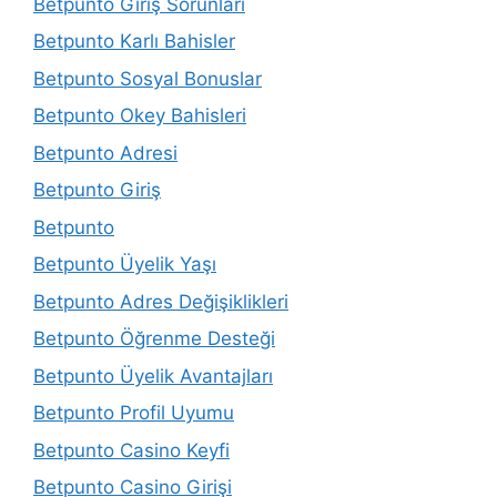
Betpunto Giriş Sorunları
Betpunto Karlı Bahisler
Betpunto Sosyal Bonuslar
Betpunto Okey Bahisleri
Betpunto Adresi
Betpunto Giriş
Betpunto
Betpunto Üyelik Yaşı
Betpunto Adres Değişiklikleri
Betpunto Öğrenme Desteği
Betpunto Üyelik Avantajları
Betpunto Profil Uyumu
Betpunto Casino Keyfi
Betpunto Casino Girişi