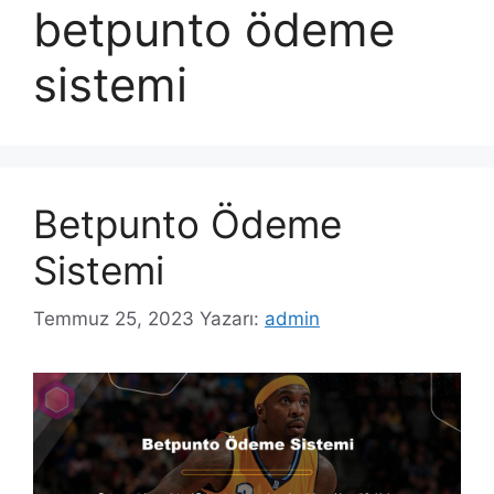
betpunto ödeme
sistemi
Betpunto Ödeme
Sistemi
Temmuz 25, 2023
Yazarı:
admin