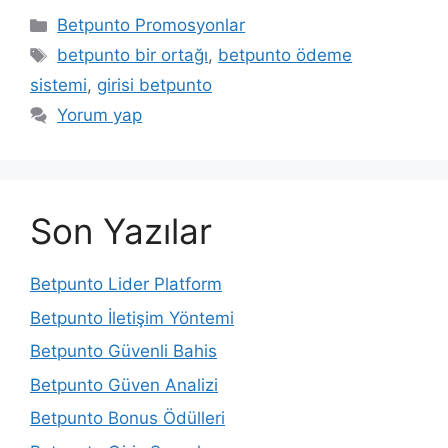
Kategoriler
Betpunto Promosyonlar
Etiketler
betpunto bir ortağı
,
betpunto ödeme
sistemi
,
girisi betpunto
Yorum yap
Son Yazılar
Betpunto Lider Platform
Betpunto İletişim Yöntemi
Betpunto Güvenli Bahis
Betpunto Güven Analizi
Betpunto Bonus Ödülleri