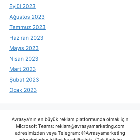
Eylül 2023
Ağustos 2023
Temmuz 2023
Haziran 2023
Mayıs 2023
Nisan 2023
Mart 2023
Şubat 2023
Ocak 2023
Avrasya'nın en büyük reklam platformunda olmak için
Microsoft Teams:
reklam@avrasyamarketing.com
adresimizden veya Telegram: @Avrasyamarketing
adresimizden irtibat kurabilirsiniz. (Tek iletişim