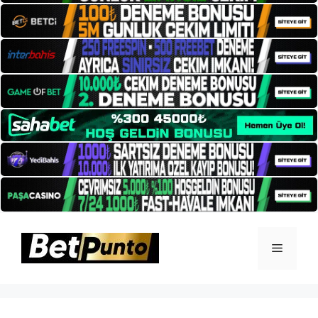
İçeriğe
atla
Menü