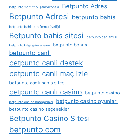
Betpunto Adres
betpunto 3d futbol şampiyonası
Betpunto Adresi
betpunto bahis
betpunto bahis platformu üyeliği
Betpunto bahis sitesi
betpunto bağlantısı
betpunto bonus
betpunto bilgi güncelleme
betpunto canli
betpunto canli destek
betpunto canli maç izle
betpunto canlı bahis sitesi
betpunto canlı casino
betpunto casino
betpunto casino oyunları
betpunto casino kategorileri
betpunto casino seçenekleri
Betpunto Casino Sitesi
betpunto com