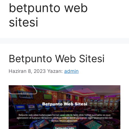
betpunto web
sitesi
Betpunto Web Sitesi
Haziran 8, 2023
Yazarı:
admin