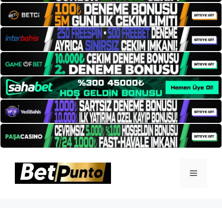
İçeriğe
atla
Menü