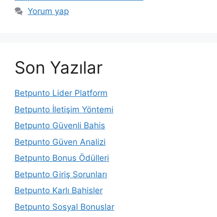
Yorum yap
Son Yazılar
Betpunto Lider Platform
Betpunto İletişim Yöntemi
Betpunto Güvenli Bahis
Betpunto Güven Analizi
Betpunto Bonus Ödülleri
Betpunto Giriş Sorunları
Betpunto Karlı Bahisler
Betpunto Sosyal Bonuslar