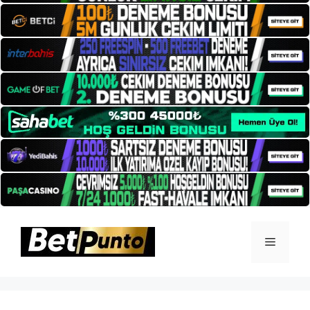
İçeriğe
atla
Menü