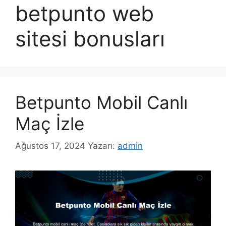
betpunto web
sitesi bonusları
Betpunto Mobil Canlı
Maç İzle
Ağustos 17, 2024
Yazarı:
admin