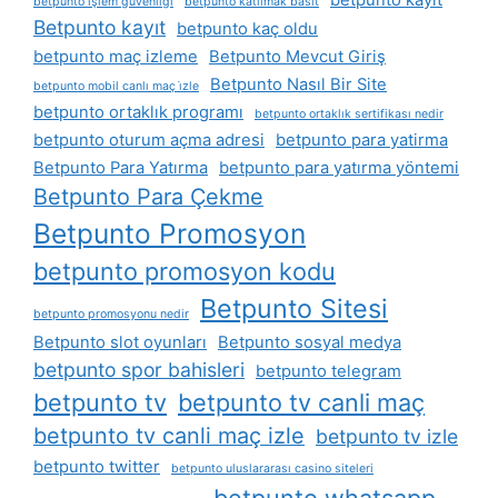
betpunto kayit
betpunto i̇şlem güvenliği
betpunto katılmak basit
Betpunto kayıt
betpunto kaç oldu
betpunto maç izleme
Betpunto Mevcut Giriş
Betpunto Nasıl Bir Site
betpunto mobil canlı maç i̇zle
betpunto ortaklık programı
betpunto ortaklık sertifikası nedir
betpunto oturum açma adresi
betpunto para yatirma
Betpunto Para Yatırma
betpunto para yatırma yöntemi
Betpunto Para Çekme
Betpunto Promosyon
betpunto promosyon kodu
Betpunto Sitesi
betpunto promosyonu nedir
Betpunto slot oyunları
Betpunto sosyal medya
betpunto spor bahisleri
betpunto telegram
betpunto tv
betpunto tv canli maç
betpunto tv canli maç izle
betpunto tv izle
betpunto twitter
betpunto uluslararası casino siteleri