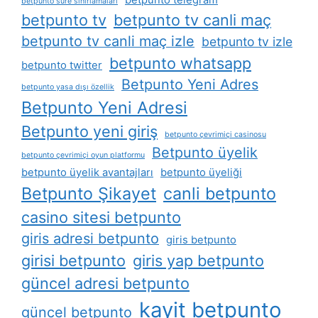
betpunto telegram
betpunto süre sınırlamaları
betpunto tv
betpunto tv canli maç
betpunto tv canli maç izle
betpunto tv izle
betpunto whatsapp
betpunto twitter
Betpunto Yeni Adres
betpunto yasa dışı özellik
Betpunto Yeni Adresi
Betpunto yeni giriş
betpunto çevrimiçi casinosu
Betpunto üyelik
betpunto çevrimiçi oyun platformu
betpunto üyelik avantajları
betpunto üyeliği
Betpunto Şikayet
canli betpunto
casino sitesi betpunto
giris adresi betpunto
giris betpunto
girisi betpunto
giris yap betpunto
güncel adresi betpunto
kayit betpunto
güncel betpunto