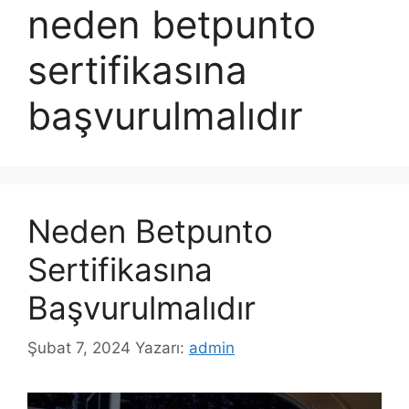
neden betpunto
sertifikasına
başvurulmalıdır
Neden Betpunto
Sertifikasına
Başvurulmalıdır
Şubat 7, 2024
Yazarı:
admin