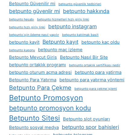
Betpunto Güvenilir mi
betpunto güvenlik tedbirleri
betpunto güvenlir mi
betpunto hakkında
betpunto hesabı
betpunto hizmetleri hızlı giriş linki
betpunto instagram
betpunto hızlı giriş linki
betpunto i̇çin ödeme nasıl yapılır
betpunto katılmak basit
Betpunto kayıt
betpunto kayit
betpunto kaç oldu
betpunto maç izleme
betpunto kuponu
Betpunto Mevcut Giriş
Betpunto Nasıl Bir Site
betpunto ortaklık programı
betpunto ortaklık sertifikası nedir
betpunto oturum açma adresi
betpunto para yatirma
Betpunto Para Yatırma
betpunto para yatırma yöntemi
Betpunto Para Çekme
betpunto para çekme i̇şlemi
Betpunto Promosyon
betpunto promosyon kodu
Betpunto Sitesi
Betpunto slot oyunları
betpunto spor bahisleri
Betpunto sosyal medya