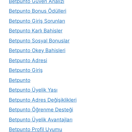
Betpunto Güven Analizi
Betpunto Bonus Ödülleri
Betpunto Giriş Sorunları
Betpunto Karlı Bahisler
Betpunto Sosyal Bonuslar
Betpunto Okey Bahisleri
Betpunto Adresi
Betpunto Giriş
Betpunto
Betpunto Üyelik Yaşı
Betpunto Adres Değişiklikleri
Betpunto Öğrenme Desteği
Betpunto Üyelik Avantajları
Betpunto Profil Uyumu