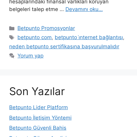
hesaplarındaki finansal varlıkları koruyan
belgeleri talep etme …
Devamını oku…
Kategoriler
Betpunto Promosyonlar
Etiketler
betpunto com
,
betpunto i̇nternet bağlantısı
,
neden betpunto sertifikasına başvurulmalıdır
Yorum yap
Son Yazılar
Betpunto Lider Platform
Betpunto İletişim Yöntemi
Betpunto Güvenli Bahis