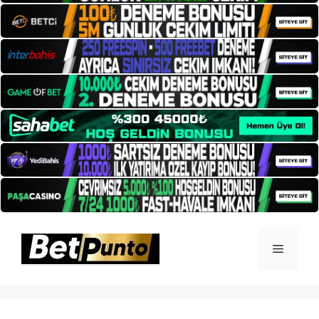
İçeriğe
atla
Menü