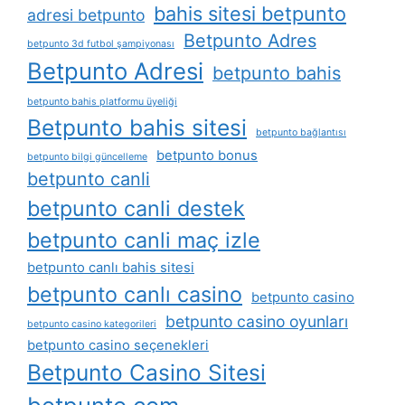
bahis sitesi betpunto
adresi betpunto
Betpunto Adres
betpunto 3d futbol şampiyonası
Betpunto Adresi
betpunto bahis
betpunto bahis platformu üyeliği
Betpunto bahis sitesi
betpunto bağlantısı
betpunto bonus
betpunto bilgi güncelleme
betpunto canli
betpunto canli destek
betpunto canli maç izle
betpunto canlı bahis sitesi
betpunto canlı casino
betpunto casino
betpunto casino oyunları
betpunto casino kategorileri
betpunto casino seçenekleri
Betpunto Casino Sitesi