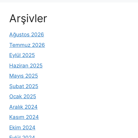
Arşivler
Ağustos 2026
Temmuz 2026
Eylül 2025
Haziran 2025
Mayıs 2025
Şubat 2025
Ocak 2025
Aralık 2024
Kasım 2024
Ekim 2024
Eylül 2024