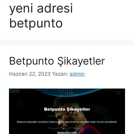
yeni adresi
betpunto
Betpunto Şikayetler
Haziran 22, 2023
Yazarı:
admin