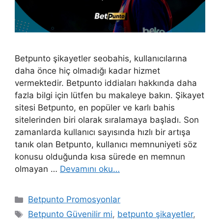
Betpunto şikayetler seobahis, kullanıcılarına
daha önce hiç olmadığı kadar hizmet
vermektedir. Betpunto iddiaları hakkında daha
fazla bilgi için lütfen bu makaleye bakın. Şikayet
sitesi Betpunto, en popüler ve karlı bahis
sitelerinden biri olarak sıralamaya başladı. Son
zamanlarda kullanıcı sayısında hızlı bir artışa
tanık olan Betpunto, kullanıcı memnuniyeti söz
konusu olduğunda kısa sürede en memnun
olmayan …
Devamını oku…
Kategoriler
Betpunto Promosyonlar
Etiketler
Betpunto Güvenilir mi
,
betpunto şikayetler
,