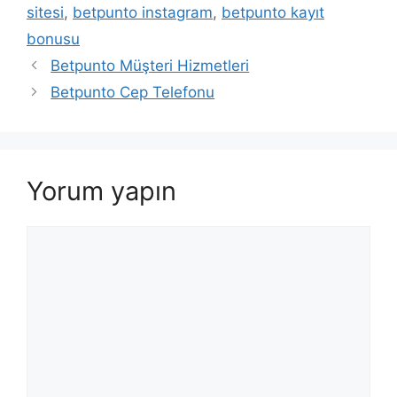
sitesi
,
betpunto instagram
,
betpunto kayıt
bonusu
Betpunto Müşteri Hizmetleri
Betpunto Cep Telefonu
Yorum yapın
Yorum