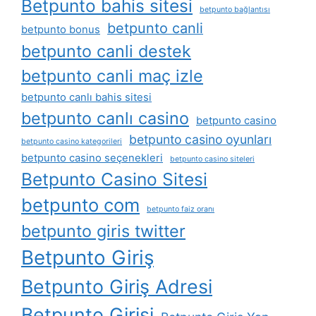
Betpunto bahis sitesi
betpunto bağlantısı
betpunto canli
betpunto bonus
betpunto canli destek
betpunto canli maç izle
betpunto canlı bahis sitesi
betpunto canlı casino
betpunto casino
betpunto casino oyunları
betpunto casino kategorileri
betpunto casino seçenekleri
betpunto casino siteleri
Betpunto Casino Sitesi
betpunto com
betpunto faiz oranı
betpunto giris twitter
Betpunto Giriş
Betpunto Giriş Adresi
Betpunto Girişi