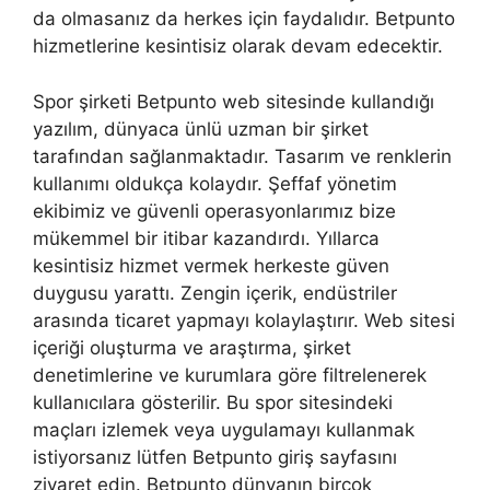
da olmasanız da herkes için faydalıdır. Betpunto
hizmetlerine kesintisiz olarak devam edecektir.
Spor şirketi Betpunto web sitesinde kullandığı
yazılım, dünyaca ünlü uzman bir şirket
tarafından sağlanmaktadır. Tasarım ve renklerin
kullanımı oldukça kolaydır. Şeffaf yönetim
ekibimiz ve güvenli operasyonlarımız bize
mükemmel bir itibar kazandırdı. Yıllarca
kesintisiz hizmet vermek herkeste güven
duygusu yarattı. Zengin içerik, endüstriler
arasında ticaret yapmayı kolaylaştırır. Web sitesi
içeriği oluşturma ve araştırma, şirket
denetimlerine ve kurumlara göre filtrelenerek
kullanıcılara gösterilir. Bu spor sitesindeki
maçları izlemek veya uygulamayı kullanmak
istiyorsanız lütfen Betpunto giriş sayfasını
ziyaret edin. Betpunto dünyanın birçok