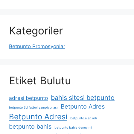
Kategoriler
Betpunto Promosyonlar
Etiket Bulutu
bahis sitesi betpunto
adresi betpunto
Betpunto Adres
betpunto 3d futbol şampiyonası
Betpunto Adresi
betpunto alan adı
betpunto bahis
betpunto bahis deneyimi