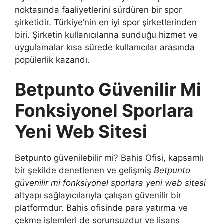
noktasında faaliyetlerini sürdüren bir spor
şirketidir. Türkiye’nin en iyi spor şirketlerinden
biri. Şirketin kullanıcılarına sunduğu hizmet ve
uygulamalar kısa sürede kullanıcılar arasında
popülerlik kazandı.
Betpunto Güvenilir Mi
Fonksiyonel Sporlara
Yeni Web Sitesi
Betpunto güvenilebilir mi? Bahis Ofisi, kapsamlı
bir şekilde denetlenen ve gelişmiş
Betpunto
güvenilir mi fonksiyonel sporlara yeni web sitesi
altyapı sağlayıcılarıyla çalışan güvenilir bir
platformdur. Bahis ofisinde para yatırma ve
çekme işlemleri de sorunsuzdur ve lisans