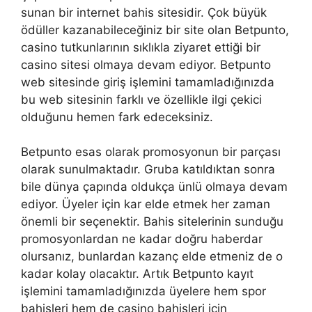
sunan bir internet bahis sitesidir. Çok büyük
ödüller kazanabileceğiniz bir site olan Betpunto,
casino tutkunlarının sıklıkla ziyaret ettiği bir
casino sitesi olmaya devam ediyor. Betpunto
web sitesinde giriş işlemini tamamladığınızda
bu web sitesinin farklı ve özellikle ilgi çekici
olduğunu hemen fark edeceksiniz.
Betpunto esas olarak promosyonun bir parçası
olarak sunulmaktadır. Gruba katıldıktan sonra
bile dünya çapında oldukça ünlü olmaya devam
ediyor. Üyeler için kar elde etmek her zaman
önemli bir seçenektir. Bahis sitelerinin sunduğu
promosyonlardan ne kadar doğru haberdar
olursanız, bunlardan kazanç elde etmeniz de o
kadar kolay olacaktır. Artık Betpunto kayıt
işlemini tamamladığınızda üyelere hem spor
bahisleri hem de casino bahisleri için