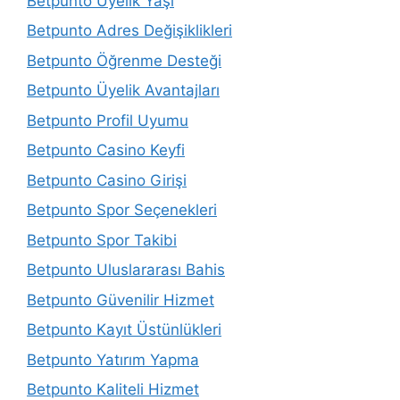
Betpunto Üyelik Yaşı
Betpunto Adres Değişiklikleri
Betpunto Öğrenme Desteği
Betpunto Üyelik Avantajları
Betpunto Profil Uyumu
Betpunto Casino Keyfi
Betpunto Casino Girişi
Betpunto Spor Seçenekleri
Betpunto Spor Takibi
Betpunto Uluslararası Bahis
Betpunto Güvenilir Hizmet
Betpunto Kayıt Üstünlükleri
Betpunto Yatırım Yapma
Betpunto Kaliteli Hizmet