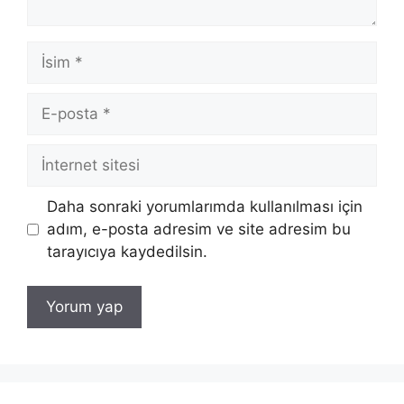
İsim
E-
posta
İnternet
sitesi
Daha sonraki yorumlarımda kullanılması için
adım, e-posta adresim ve site adresim bu
tarayıcıya kaydedilsin.