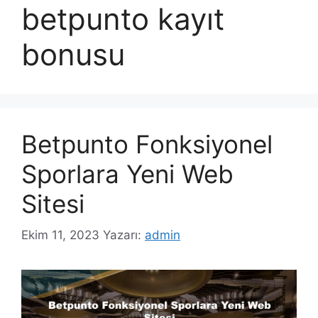
betpunto kayıt
bonusu
Betpunto Fonksiyonel
Sporlara Yeni Web
Sitesi
Ekim 11, 2023
Yazarı:
admin