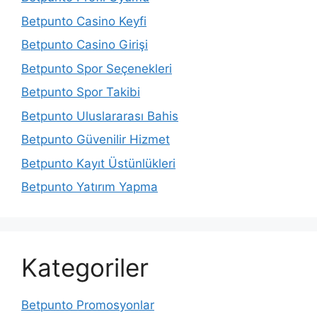
Betpunto Casino Keyfi
Betpunto Casino Girişi
Betpunto Spor Seçenekleri
Betpunto Spor Takibi
Betpunto Uluslararası Bahis
Betpunto Güvenilir Hizmet
Betpunto Kayıt Üstünlükleri
Betpunto Yatırım Yapma
Kategoriler
Betpunto Promosyonlar