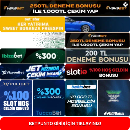
×
BETPUNTO GİRİŞ İÇİN TIKLAYINIZ!