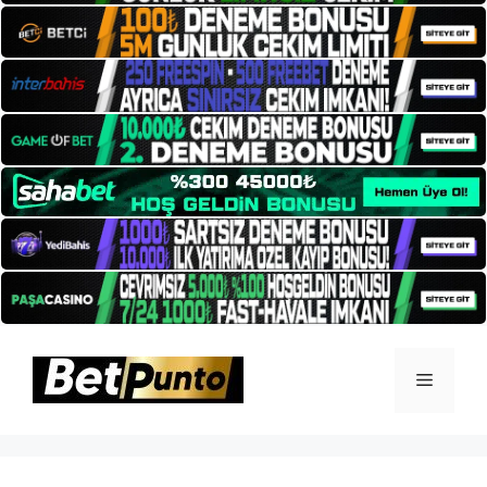
İçeriğe
atla
Menü