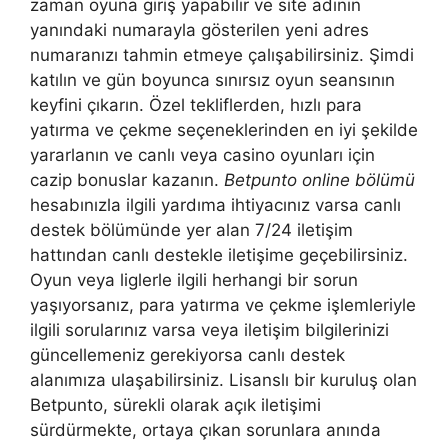
zaman oyuna giriş yapabilir ve site adının
yanındaki numarayla gösterilen yeni adres
numaranızı tahmin etmeye çalışabilirsiniz. Şimdi
katılın ve gün boyunca sınırsız oyun seansının
keyfini çıkarın. Özel tekliflerden, hızlı para
yatırma ve çekme seçeneklerinden en iyi şekilde
yararlanın ve canlı veya casino oyunları için
cazip bonuslar kazanın.
Betpunto online bölümü
hesabınızla ilgili yardıma ihtiyacınız varsa canlı
destek bölümünde yer alan 7/24 iletişim
hattından canlı destekle iletişime geçebilirsiniz.
Oyun veya liglerle ilgili herhangi bir sorun
yaşıyorsanız, para yatırma ve çekme işlemleriyle
ilgili sorularınız varsa veya iletişim bilgilerinizi
güncellemeniz gerekiyorsa canlı destek
alanımıza ulaşabilirsiniz. Lisanslı bir kuruluş olan
Betpunto, sürekli olarak açık iletişimi
sürdürmekte, ortaya çıkan sorunlara anında