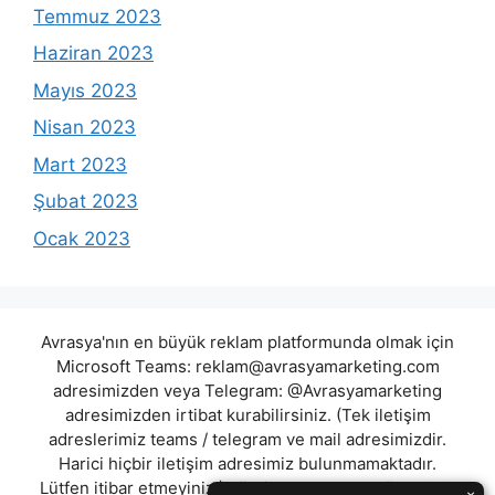
Temmuz 2023
Haziran 2023
Mayıs 2023
Nisan 2023
Mart 2023
Şubat 2023
Ocak 2023
Avrasya'nın en büyük reklam platformunda olmak için
Microsoft Teams:
reklam@avrasyamarketing.com
adresimizden veya Telegram: @Avrasyamarketing
adresimizden irtibat kurabilirsiniz. (Tek iletişim
adreslerimiz teams / telegram ve mail adresimizdir.
Harici hiçbir iletişim adresimiz bulunmamaktadır.
Lütfen itibar etmeyiniz.) Türkiye yasalarına göre 7258