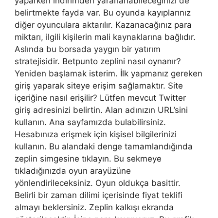
yaparken indirimden yararlanabileceğinizi de
belirtmekte fayda var. Bu oyunda kayıplarınız
diğer oyunculara aktarılır. Kazanacağınız para
miktarı, ilgili kişilerin mali kaynaklarına bağlıdır.
Aslında bu borsada yaygın bir yatırım
stratejisidir. Betpunto zeplini nasıl oynanır?
Yeniden başlamak isterim. İlk yapmanız gereken
giriş yaparak siteye erişim sağlamaktır. Site
içeriğine nasıl erişilir? Lütfen mevcut Twitter
giriş adresinizi belirtin. Alan adınızın URL’sini
kullanın. Ana sayfamızda bulabilirsiniz.
Hesabınıza erişmek için kişisel bilgilerinizi
kullanın. Bu alandaki denge tamamlandığında
zeplin simgesine tıklayın. Bu sekmeye
tıkladığınızda oyun arayüzüne
yönlendirileceksiniz. Oyun oldukça basittir.
Belirli bir zaman dilimi içerisinde fiyat teklifi
almayı beklersiniz. Zeplin kalkışı ekranda