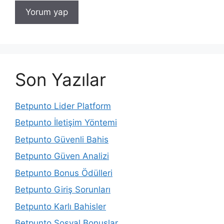
Son Yazılar
Betpunto Lider Platform
Betpunto İletişim Yöntemi
Betpunto Güvenli Bahis
Betpunto Güven Analizi
Betpunto Bonus Ödülleri
Betpunto Giriş Sorunları
Betpunto Karlı Bahisler
Betpunto Sosyal Bonuslar