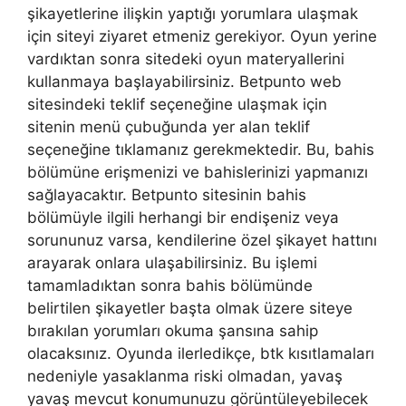
şikayetlerine ilişkin yaptığı yorumlara ulaşmak
için siteyi ziyaret etmeniz gerekiyor. Oyun yerine
vardıktan sonra sitedeki oyun materyallerini
kullanmaya başlayabilirsiniz. Betpunto web
sitesindeki teklif seçeneğine ulaşmak için
sitenin menü çubuğunda yer alan teklif
seçeneğine tıklamanız gerekmektedir. Bu, bahis
bölümüne erişmenizi ve bahislerinizi yapmanızı
sağlayacaktır. Betpunto sitesinin bahis
bölümüyle ilgili herhangi bir endişeniz veya
sorununuz varsa, kendilerine özel şikayet hattını
arayarak onlara ulaşabilirsiniz. Bu işlemi
tamamladıktan sonra bahis bölümünde
belirtilen şikayetler başta olmak üzere siteye
bırakılan yorumları okuma şansına sahip
olacaksınız. Oyunda ilerledikçe, btk kısıtlamaları
nedeniyle yasaklanma riski olmadan, yavaş
yavaş mevcut konumunuzu görüntüleyebilecek