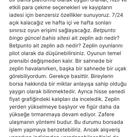
etkili para çekme seçenekleri ve kayıpların
iadesi için benzersiz özellikler sunuyoruz. 7/24
açık kalacağız ve hafta içi ve hafta sonları
sınırsız oyun erişimi sağlayacağız.
Betpunto
bingo güncel bahis sitesi
ait zeplin adı nedir?
Betpunto ait zeplin adı nedir? Zeplin oyunlarını
pilot olarak da düşünebilirsiniz. Oyunun temel
prensibi değişmeden kalır. Bir sahnede bir
zeplin havalanırken, başka bir sahnede bir uçak
görebiliyordum. Gerekçe basittir. Bireylerin
borsa hakkında bir miktar anlayışa sahip olduğu
yaygın olarak bilinmektedir. Ayrıca hisse senedi
fiyat grafiğindeki kalıpları da inceledik. Zeplin
yerden yükselmeye başlıyor ve figür daha da
yükseğe tırmanmaya devam ediyor. Zafere
ulaşmanın yöntemi budur. Bu durumu borsada
işlem yapmaya benzetebiliriz. Ancak alışveriş