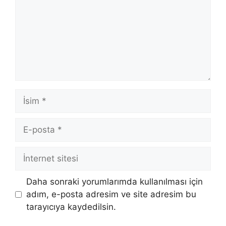
İsim
E-
posta
İnternet
sitesi
Daha sonraki yorumlarımda kullanılması için
adım, e-posta adresim ve site adresim bu
tarayıcıya kaydedilsin.