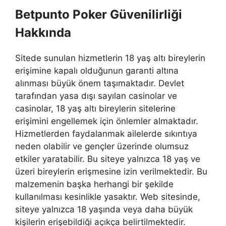
Betpunto Poker Güvenilirliği
Hakkında
Sitede sunulan hizmetlerin 18 yaş altı bireylerin
erişimine kapalı olduğunun garanti altına
alınması büyük önem taşımaktadır. Devlet
tarafından yasa dışı sayılan casinolar ve
casinolar, 18 yaş altı bireylerin sitelerine
erişimini engellemek için önlemler almaktadır.
Hizmetlerden faydalanmak ailelerde sıkıntıya
neden olabilir ve gençler üzerinde olumsuz
etkiler yaratabilir. Bu siteye yalnızca 18 yaş ve
üzeri bireylerin erişmesine izin verilmektedir. Bu
malzemenin başka herhangi bir şekilde
kullanılması kesinlikle yasaktır. Web sitesinde,
siteye yalnızca 18 yaşında veya daha büyük
kişilerin erişebildiği açıkça belirtilmektedir.