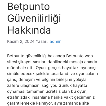
Betpunto
Güvenilirliği
Hakkında
Kasım 2, 2024
Yazarı:
admin
Betpunto güvenilirliği hakkında Betpunto web
sitesi şikayet sınırları dahilindeki mesaja anında
müdahale etti. Oyun, gerçek hayattaki oynanışı
simüle edecek şekilde tasarlandı ve oyuncuların
şans, deneyim ve bilginin birleşimi yoluyla
zafere ulaşmasını sağlıyor. Günlük hayatta
oynaması tamamen ücretsiz olan bu oyun,
etrafınızdaki insanlarla harika vakit geçirmenizi
garantilemekle kalmıyor, aynı zamanda site