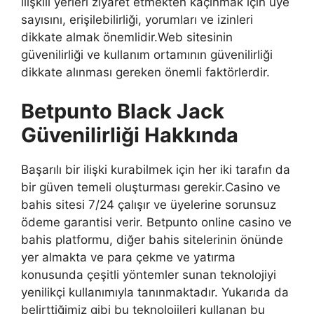
ilişkili yerleri ziyaret etmekten kaçınmak için üye
sayısını, erişilebilirliği, yorumları ve izinleri
dikkate almak önemlidir.Web sitesinin
güvenilirliği ve kullanım ortamının güvenilirliği
dikkate alınması gereken önemli faktörlerdir.
Betpunto Black Jack
Güvenilirliği Hakkında
Başarılı bir ilişki kurabilmek için her iki tarafın da
bir güven temeli oluşturması gerekir.Casino ve
bahis sitesi 7/24 çalışır ve üyelerine sorunsuz
ödeme garantisi verir. Betpunto online casino ve
bahis platformu, diğer bahis sitelerinin önünde
yer almakta ve para çekme ve yatırma
konusunda çeşitli yöntemler sunan teknolojiyi
yenilikçi kullanımıyla tanınmaktadır. Yukarıda da
belirttiğimiz gibi bu teknolojileri kullanan bu