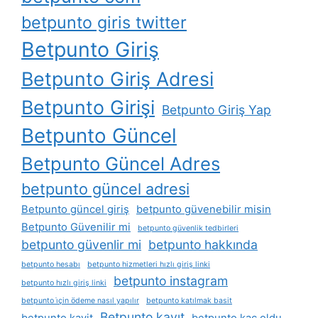
betpunto giris twitter
Betpunto Giriş
Betpunto Giriş Adresi
Betpunto Girişi
Betpunto Giriş Yap
Betpunto Güncel
Betpunto Güncel Adres
betpunto güncel adresi
Betpunto güncel giriş
betpunto güvenebilir misin
Betpunto Güvenilir mi
betpunto güvenlik tedbirleri
betpunto güvenlir mi
betpunto hakkında
betpunto hesabı
betpunto hizmetleri hızlı giriş linki
betpunto instagram
betpunto hızlı giriş linki
betpunto i̇çin ödeme nasıl yapılır
betpunto katılmak basit
Betpunto kayıt