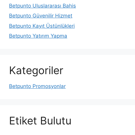
Betpunto Uluslararası Bahis
Betpunto Güvenilir Hizmet
Betpunto Kayıt Üstünlükleri
Betpunto Yatırım Yapma
Kategoriler
Betpunto Promosyonlar
Etiket Bulutu