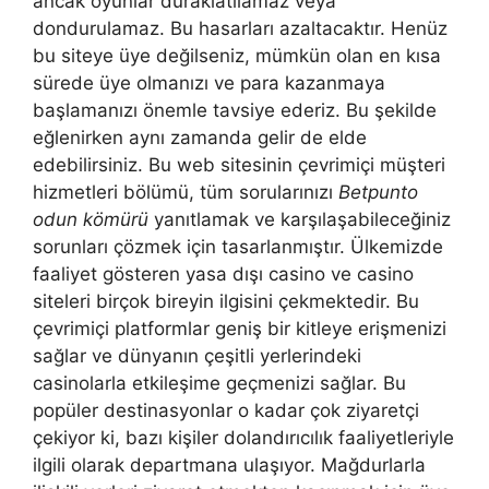
ancak oyunlar duraklatılamaz veya
dondurulamaz. Bu hasarları azaltacaktır. Henüz
bu siteye üye değilseniz, mümkün olan en kısa
sürede üye olmanızı ve para kazanmaya
başlamanızı önemle tavsiye ederiz. Bu şekilde
eğlenirken aynı zamanda gelir de elde
edebilirsiniz. Bu web sitesinin çevrimiçi müşteri
hizmetleri bölümü, tüm sorularınızı
Betpunto
odun kömürü
yanıtlamak ve karşılaşabileceğiniz
sorunları çözmek için tasarlanmıştır. Ülkemizde
faaliyet gösteren yasa dışı casino ve casino
siteleri birçok bireyin ilgisini çekmektedir. Bu
çevrimiçi platformlar geniş bir kitleye erişmenizi
sağlar ve dünyanın çeşitli yerlerindeki
casinolarla etkileşime geçmenizi sağlar. Bu
popüler destinasyonlar o kadar çok ziyaretçi
çekiyor ki, bazı kişiler dolandırıcılık faaliyetleriyle
ilgili olarak departmana ulaşıyor. Mağdurlarla