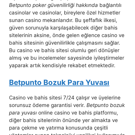
Betpunto poker güvenilirliği hakkında
bağlantılı
casinolar ve casinolar, bireylere özel hizmetler
sunan casino mekanlarıdır. Bu şeffaflık ilkesi,
güven sorunuyla karşılaşabilecek diğer bahis
sitelerinin aksine, önde gelen eğlence casino ve
bahis sitesinin güvenilirlikle çalışmasını sağlar.
Bu casino ve bahis sitesi olumlu geri dönüşler
almış ve bu incelemeler sayesinde iyileştirmeler
yaparak artık kendisiyle rekabet etmektedir.
Betpunto Bozuk Para Yuvası
Casino ve bahis sitesi 7/24 çalışır ve üyelerine
sorunsuz ödeme garantisi verir.
Betpunto bozuk
para yuvası
online casino ve bahis platformu,
diğer bahis sitelerinin önünde yer almakta ve
para çekme ve yatırma konusunda çeşitli