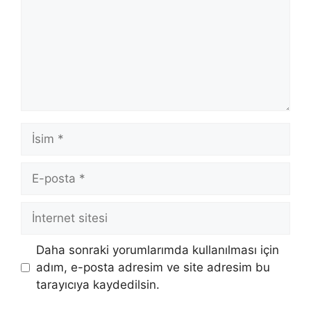
İsim
E-
posta
İnternet
sitesi
Daha sonraki yorumlarımda kullanılması için
adım, e-posta adresim ve site adresim bu
tarayıcıya kaydedilsin.