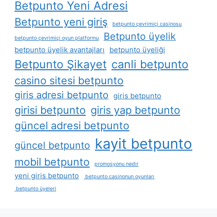
Betpunto Yeni Adresi
Betpunto yeni giriş
betpunto çevrimiçi casinosu
Betpunto üyelik
betpunto çevrimiçi oyun platformu
betpunto üyelik avantajları
betpunto üyeliği
Betpunto Şikayet
canli betpunto
casino sitesi betpunto
giris adresi betpunto
giris betpunto
girisi betpunto
giris yap betpunto
güncel adresi betpunto
kayit betpunto
güncel betpunto
mobil betpunto
promosyonu nedir
yeni giris betpunto
betpunto casinonun oyunları
betpunto üyeleri