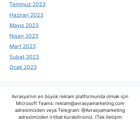
Temmuz 2023
Haziran 2023
Mayıs 2023
Nisan 2023
Mart 2023
Şubat 2023
Ocak 2023
Avrasya'nın en büyük reklam platformunda olmak için
Microsoft Teams:
reklam@avrasyamarketing.com
adresimizden veya Telegram: @Avrasyamarketing
adresimizden irtibat kurabilirsiniz. (Tek iletişim
adreslerimiz teams / telegram ve mail adresimizdir.
Harici hiçbir iletişim adresimiz bulunmamaktadır.
Lütfen itibar etmeyiniz.) Türkiye yasalarına göre 7258