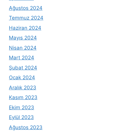
Ağustos 2024
Temmuz 2024
Haziran 2024
Mayıs 2024
Nisan 2024
Mart 2024
Şubat 2024
Ocak 2024
Aralık 2023
Kasım 2023
Ekim 2023
Eylül 2023
Ağustos 2023