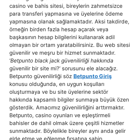
casino ve bahis sitesi, bireylerin zahmetsizce
para transferi yapmasına ve üyelerine ödeme
yapmasına olanak sağlamaktadır. Aksi takdirde,
örneğin birden fazla hesap açarak veya
başkasının hesap bilgilerini kullanarak adil
olmayan bir ortam yaratabilirsiniz. Bu web sitesi
güvenilir ve meşru bir hizmet sunmaktadır.
‘
Betpunto black jack güvenilirliği hakkında
güvenilir bir site mi?’ sorusunu ele alacağız.
Betpunto güvenilirliği söz
Betpunto Giriş
konusu olduğunda, en uygun koşulları
oluşturmaya ve bu site üyelerine sektör
hakkında kapsamlı bilgiler sunmaya büyük özen
gösterdik. Amacımız güvenilirliğini arttırmaktır.
Betpunto, casino oyunları ve eşleştirmeli
bahisler de dahil olmak üzere çeşitli hizmetler
sunmaktadır. Böylelikle bireyler aynı anda gelir
elde etme ve eğlenme fırsatına sahip