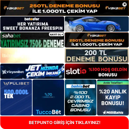
×
BETPUNTO GİRİŞ İÇİN TIKLAYINIZ!