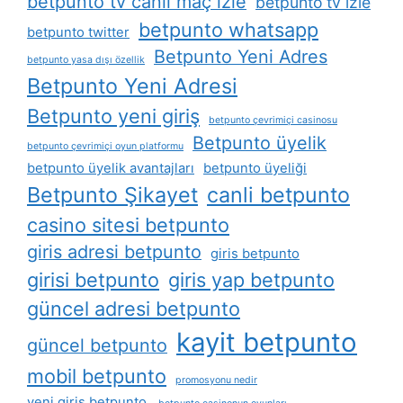
betpunto tv canli maç izle
betpunto tv izle
betpunto whatsapp
betpunto twitter
Betpunto Yeni Adres
betpunto yasa dışı özellik
Betpunto Yeni Adresi
Betpunto yeni giriş
betpunto çevrimiçi casinosu
Betpunto üyelik
betpunto çevrimiçi oyun platformu
betpunto üyelik avantajları
betpunto üyeliği
Betpunto Şikayet
canli betpunto
casino sitesi betpunto
giris adresi betpunto
giris betpunto
girisi betpunto
giris yap betpunto
güncel adresi betpunto
kayit betpunto
güncel betpunto
mobil betpunto
promosyonu nedir
yeni giris betpunto