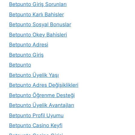
Betpunto Giriş Sorunları
Betpunto Karlı Bahisler
Betpunto Sosyal Bonuslar
Betpunto Okey Bahisleri
Betpunto Adresi
Betpunto Giriş
Betpunto
Betpunto Üyelik Yaşı
Betpunto Adres Değişiklikleri
Betpunto Öğrenme Desteği
Betpunto Üyelik Avantajları
Betpunto Profil Uyumu
Betpunto Casino Keyfi