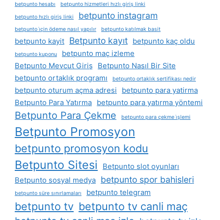
betpunto hesabı
betpunto hizmetleri hızlı giriş linki
betpunto instagram
betpunto hızlı giriş linki
betpunto i̇çin ödeme nasıl yapılır
betpunto katılmak basit
Betpunto kayıt
betpunto kayit
betpunto kaç oldu
betpunto maç izleme
betpunto kuponu
Betpunto Mevcut Giriş
Betpunto Nasıl Bir Site
betpunto ortaklık programı
betpunto ortaklık sertifikası nedir
betpunto oturum açma adresi
betpunto para yatirma
Betpunto Para Yatırma
betpunto para yatırma yöntemi
Betpunto Para Çekme
betpunto para çekme i̇şlemi
Betpunto Promosyon
betpunto promosyon kodu
Betpunto Sitesi
Betpunto slot oyunları
betpunto spor bahisleri
Betpunto sosyal medya
betpunto telegram
betpunto süre sınırlamaları
betpunto tv
betpunto tv canli maç