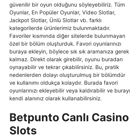
güvenilir bir oyun olduğunu söyleyebiliriz. Tüm
Oyunlar, En Popüler Oyunlar, Video Slotlar,
Jackpot Slotlar, Ünlü Slotlar vb. farklı
kategorilerde ürünlerimiz bulunmaktadır.
Favoriler kısmında diğer sitelerde bulunmayan
özel bir bölüm oluşturduk. Favori oyunlarınızı
buraya ekleyin, böylece sık sık aramanıza gerek
kalmaz. Direkt olarak girebilir, oyunu buradan
oynayabilir ve tekrar çıkabilirsiniz. Bu, pratik
nedenlerden dolayı oluşturulmuş bir bölümdür
ve kullanımı oldukça kolaydır. Burada favori
oyunlarınızı ekleyebilir veya kaldırabilir ve burayı
kendi alanınız olarak kullanabilirsiniz.
Betpunto Canlı Casino
Slots