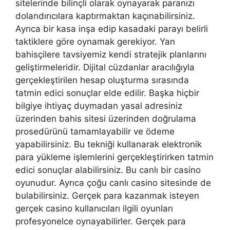
sitelerinde bilinçli olarak oynayarak paranızı
dolandırıcılara kaptırmaktan kaçınabilirsiniz.
Ayrıca bir kasa inşa edip kasadaki parayı belirli
taktiklere göre oynamak gerekiyor. Yan
bahisçilere tavsiyemiz kendi stratejik planlarını
geliştirmeleridir. Dijital cüzdanlar aracılığıyla
gerçekleştirilen hesap oluşturma sırasında
tatmin edici sonuçlar elde edilir. Başka hiçbir
bilgiye ihtiyaç duymadan yasal adresiniz
üzerinden bahis sitesi üzerinden doğrulama
prosedürünü tamamlayabilir ve ödeme
yapabilirsiniz. Bu tekniği kullanarak elektronik
para yükleme işlemlerini gerçekleştirirken tatmin
edici sonuçlar alabilirsiniz. Bu canlı bir casino
oyunudur. Ayrıca çoğu canlı casino sitesinde de
bulabilirsiniz. Gerçek para kazanmak isteyen
gerçek casino kullanıcıları ilgili oyunları
profesyonelce oynayabilirler. Gerçek para