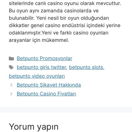
sitelerinde canlı casino oyunu olarak mevcuttur.
Bu oyun aynı zamanda casinolarda ve
bulunabilir. Yeni nesil bir oyun olduğundan
dikkatler genel casino endüstrisi içindeki yerine
odaklanmıştır.Yeni ve farklı casino oyunları
arayanlar için mükemmel.
Kategoriler
Betpunto Promosyonlar
Etiketler
betpunto giris twitter
,
betpunto slots
,
betpunto video oyunları
Betpunto Şikayet Hakkında
Betpunto Casino Fiyatları
Yorum yapın