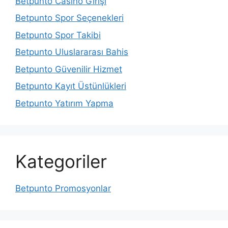
Betpunto Casino Girişi
Betpunto Spor Seçenekleri
Betpunto Spor Takibi
Betpunto Uluslararası Bahis
Betpunto Güvenilir Hizmet
Betpunto Kayıt Üstünlükleri
Betpunto Yatırım Yapma
Kategoriler
Betpunto Promosyonlar