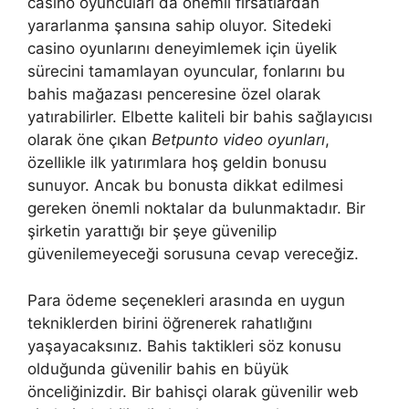
casino oyuncuları da önemli fırsatlardan
yararlanma şansına sahip oluyor. Sitedeki
casino oyunlarını deneyimlemek için üyelik
sürecini tamamlayan oyuncular, fonlarını bu
bahis mağazası penceresine özel olarak
yatırabilirler. Elbette kaliteli bir bahis sağlayıcısı
olarak öne çıkan
Betpunto video oyunları
,
özellikle ilk yatırımlara hoş geldin bonusu
sunuyor. Ancak bu bonusta dikkat edilmesi
gereken önemli noktalar da bulunmaktadır. Bir
şirketin yarattığı bir şeye güvenilip
güvenilemeyeceği sorusuna cevap vereceğiz.
Para ödeme seçenekleri arasında en uygun
tekniklerden birini öğrenerek rahatlığını
yaşayacaksınız. Bahis taktikleri söz konusu
olduğunda güvenilir bahis en büyük
önceliğinizdir. Bir bahisçi olarak güvenilir web