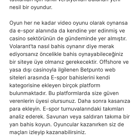
nesil bir oyundur.
Oyun her ne kadar video oyunu olarak oynansa
da e-spor alanında da kendine yer edinmiş ve
casino sektörünün de gündeminde yer almıştır.
Volarant’ta nasıl bahis oynanır diye merak
ediyorsanız öncelikle bahis oynayabileceğiniz
bir siteye üye olmanız gerekecektir. Offshore ve
yasa dışı casinoyla ilgilenen Betpunto web
siteleri arasında E-spor bahislerini kendi
kategorisine ekleyen birçok platform
bulunmaktadır. Bu platformlarda size güven
verenlerin üyesi olursunuz. Daha sonra kasanıza
para ekleyin. E-spor turnuvalarındaki takımları
analiz ederek. Savunan veya saldıran takıma bir
yan bahis koyun. Oyuncular kazanırken siz de
maçları izleyip kazanabilirsiniz.