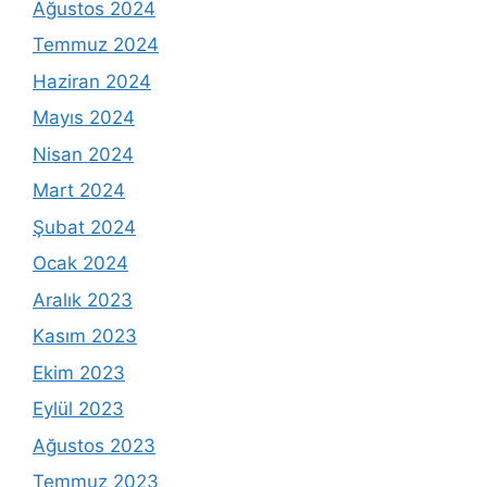
Ağustos 2024
Temmuz 2024
Haziran 2024
Mayıs 2024
Nisan 2024
Mart 2024
Şubat 2024
Ocak 2024
Aralık 2023
Kasım 2023
Ekim 2023
Eylül 2023
Ağustos 2023
Temmuz 2023