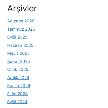
Arşivler
Ağustos 2026
Temmuz 2026
Eylül 2025
Haziran 2025
Mayıs 2025
Şubat 2025
Ocak 2025
Aralık 2024
Kasım 2024
Ekim 2024
Eylül 2024