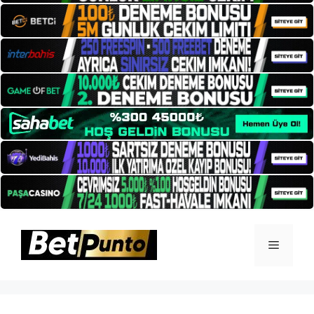
İçeriğe
atla
Menü