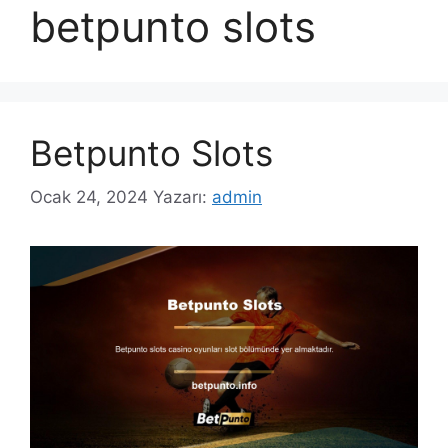
betpunto slots
Betpunto Slots
Ocak 24, 2024
Yazarı:
admin