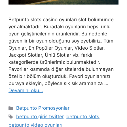
Betpunto slots casino oyunları slot bölümünde
yer almaktadır. Buradaki oyunların hepsi ünlü
oyun geliştiricilerinin ürünleridir. Bu nedenle
güvenilir bir oyun olduğunu söyleyebiliriz. Tüm
Oyunlar, En Popüler Oyunlar, Video Slotlar,
Jackpot Slotlar, Ünlü Slotlar vb. farklı
kategorilerde ürünlerimiz bulunmaktadır.
Favoriler kısmında diğer sitelerde bulunmayan
özel bir bölüm oluşturduk. Favori oyunlarınızı
buraya ekleyin, böylece sık sık aramanıza …
Devamını oku…
Kategoriler
Betpunto Promosyonlar
Etiketler
betpunto giris twitter
,
betpunto slots
,
betpunto video oyunları