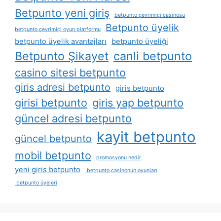
Betpunto yeni giriş
betpunto çevrimiçi casinosu
Betpunto üyelik
betpunto çevrimiçi oyun platformu
betpunto üyelik avantajları
betpunto üyeliği
Betpunto Şikayet
canli betpunto
casino sitesi betpunto
giris adresi betpunto
giris betpunto
girisi betpunto
giris yap betpunto
güncel adresi betpunto
kayit betpunto
güncel betpunto
mobil betpunto
promosyonu nedir
yeni giris betpunto
betpunto casinonun oyunları
betpunto üyeleri