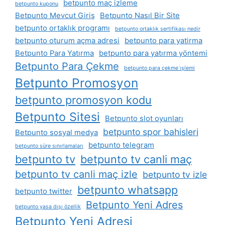
betpunto maç izleme
betpunto kuponu
Betpunto Mevcut Giriş
Betpunto Nasıl Bir Site
betpunto ortaklık programı
betpunto ortaklık sertifikası nedir
betpunto oturum açma adresi
betpunto para yatirma
Betpunto Para Yatırma
betpunto para yatırma yöntemi
Betpunto Para Çekme
betpunto para çekme i̇şlemi
Betpunto Promosyon
betpunto promosyon kodu
Betpunto Sitesi
Betpunto slot oyunları
betpunto spor bahisleri
Betpunto sosyal medya
betpunto telegram
betpunto süre sınırlamaları
betpunto tv
betpunto tv canli maç
betpunto tv canli maç izle
betpunto tv izle
betpunto whatsapp
betpunto twitter
Betpunto Yeni Adres
betpunto yasa dışı özellik
Betpunto Yeni Adresi