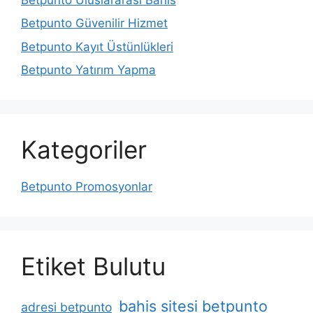
Betpunto Güvenilir Hizmet
Betpunto Kayıt Üstünlükleri
Betpunto Yatırım Yapma
Kategoriler
Betpunto Promosyonlar
Etiket Bulutu
bahis sitesi betpunto
adresi betpunto