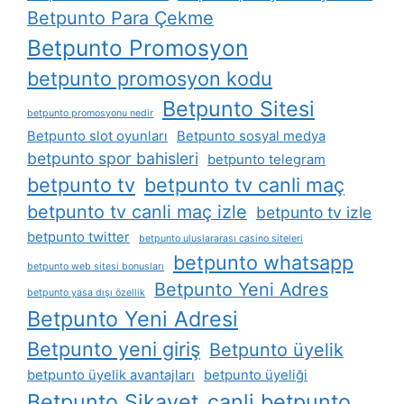
Betpunto Para Çekme
Betpunto Promosyon
betpunto promosyon kodu
Betpunto Sitesi
betpunto promosyonu nedir
Betpunto slot oyunları
Betpunto sosyal medya
betpunto spor bahisleri
betpunto telegram
betpunto tv
betpunto tv canli maç
betpunto tv canli maç izle
betpunto tv izle
betpunto twitter
betpunto uluslararası casino siteleri
betpunto whatsapp
betpunto web sitesi bonusları
Betpunto Yeni Adres
betpunto yasa dışı özellik
Betpunto Yeni Adresi
Betpunto yeni giriş
Betpunto üyelik
betpunto üyelik avantajları
betpunto üyeliği
Betpunto Şikayet
canli betpunto