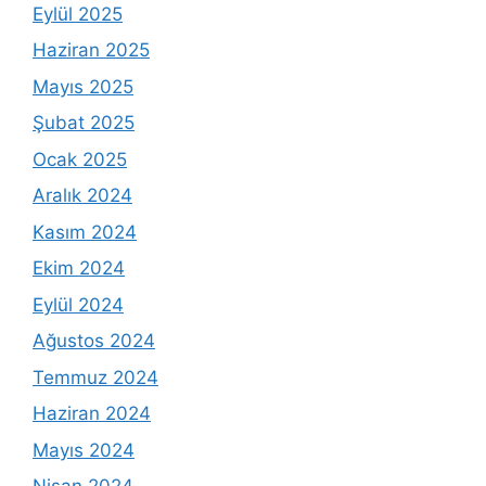
Eylül 2025
Haziran 2025
Mayıs 2025
Şubat 2025
Ocak 2025
Aralık 2024
Kasım 2024
Ekim 2024
Eylül 2024
Ağustos 2024
Temmuz 2024
Haziran 2024
Mayıs 2024