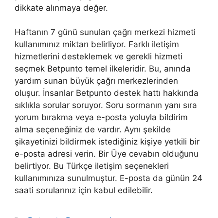
dikkate alınmaya değer.
Haftanın 7 günü sunulan çağrı merkezi hizmeti
kullanımınız miktarı belirliyor. Farklı iletişim
hizmetlerini desteklemek ve gerekli hizmeti
seçmek Betpunto temel ilkeleridir. Bu, anında
yardım sunan büyük çağrı merkezlerinden
oluşur. İnsanlar Betpunto destek hattı hakkında
sıklıkla sorular soruyor. Soru sormanın yanı sıra
yorum bırakma veya e-posta yoluyla bildirim
alma seçeneğiniz de vardır. Aynı şekilde
şikayetinizi bildirmek istediğiniz kişiye yetkili bir
e-posta adresi verin. Bir Üye cevabın olduğunu
belirtiyor. Bu Türkçe iletişim seçenekleri
kullanımınıza sunulmuştur. E-posta da günün 24
saati sorularınız için kabul edilebilir.