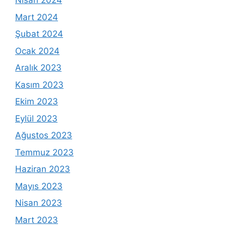
Nisan 2024
Mart 2024
Şubat 2024
Ocak 2024
Aralık 2023
Kasım 2023
Ekim 2023
Eylül 2023
Ağustos 2023
Temmuz 2023
Haziran 2023
Mayıs 2023
Nisan 2023
Mart 2023