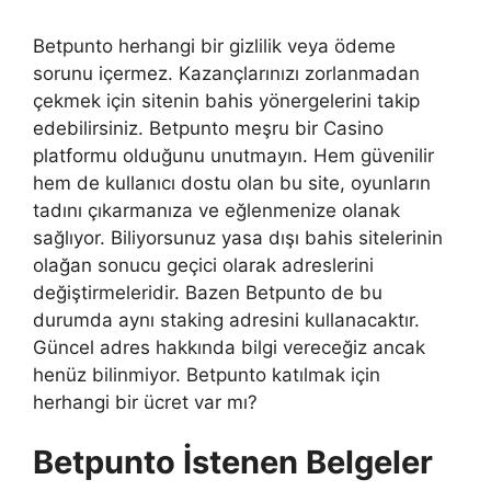
Betpunto herhangi bir gizlilik veya ödeme
sorunu içermez. Kazançlarınızı zorlanmadan
çekmek için sitenin bahis yönergelerini takip
edebilirsiniz. Betpunto meşru bir Casino
platformu olduğunu unutmayın. Hem güvenilir
hem de kullanıcı dostu olan bu site, oyunların
tadını çıkarmanıza ve eğlenmenize olanak
sağlıyor. Biliyorsunuz yasa dışı bahis sitelerinin
olağan sonucu geçici olarak adreslerini
değiştirmeleridir. Bazen Betpunto de bu
durumda aynı staking adresini kullanacaktır.
Güncel adres hakkında bilgi vereceğiz ancak
henüz bilinmiyor. Betpunto katılmak için
herhangi bir ücret var mı?
Betpunto İstenen Belgeler