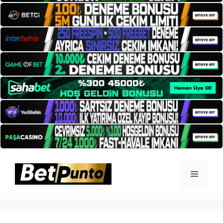
İçeriğe
atla
Menü