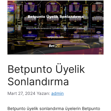
Betpunto Üyelik
Sonlandırma
Mart 27, 2024
Yazarı:
admin
Betpunto üyelik sonlandırma üyelerin Betpunto