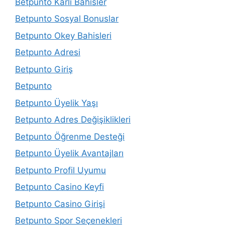
Betpunto Karlı Bahisler
Betpunto Sosyal Bonuslar
Betpunto Okey Bahisleri
Betpunto Adresi
Betpunto Giriş
Betpunto
Betpunto Üyelik Yaşı
Betpunto Adres Değişiklikleri
Betpunto Öğrenme Desteği
Betpunto Üyelik Avantajları
Betpunto Profil Uyumu
Betpunto Casino Keyfi
Betpunto Casino Girişi
Betpunto Spor Seçenekleri