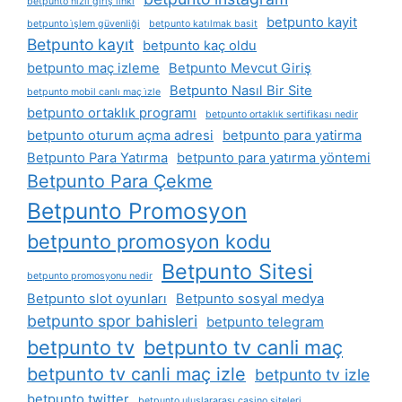
betpunto hızlı giriş linki
betpunto kayit
betpunto i̇şlem güvenliği
betpunto katılmak basit
Betpunto kayıt
betpunto kaç oldu
betpunto maç izleme
Betpunto Mevcut Giriş
Betpunto Nasıl Bir Site
betpunto mobil canlı maç i̇zle
betpunto ortaklık programı
betpunto ortaklık sertifikası nedir
betpunto oturum açma adresi
betpunto para yatirma
Betpunto Para Yatırma
betpunto para yatırma yöntemi
Betpunto Para Çekme
Betpunto Promosyon
betpunto promosyon kodu
Betpunto Sitesi
betpunto promosyonu nedir
Betpunto slot oyunları
Betpunto sosyal medya
betpunto spor bahisleri
betpunto telegram
betpunto tv
betpunto tv canli maç
betpunto tv canli maç izle
betpunto tv izle
betpunto twitter
betpunto uluslararası casino siteleri