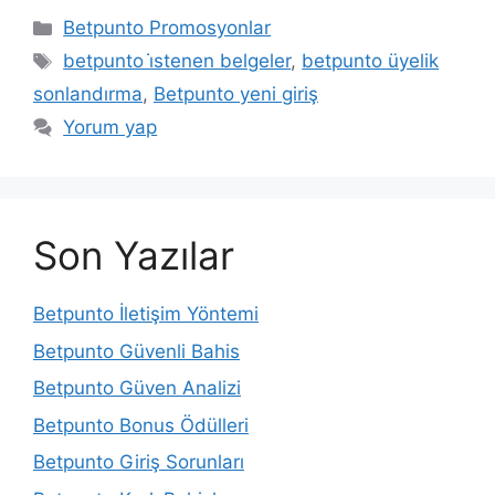
Kategoriler
Betpunto Promosyonlar
Etiketler
betpunto i̇stenen belgeler
,
betpunto üyelik
sonlandırma
,
Betpunto yeni giriş
Yorum yap
Son Yazılar
Betpunto İletişim Yöntemi
Betpunto Güvenli Bahis
Betpunto Güven Analizi
Betpunto Bonus Ödülleri
Betpunto Giriş Sorunları