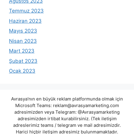
Ağustos 2023
Temmuz 2023
Haziran 2023
Mayıs 2023
Nisan 2023
Mart 2023
Şubat 2023
Ocak 2023
Avrasya'nın en büyük reklam platformunda olmak için
Microsoft Teams:
reklam@avrasyamarketing.com
adresimizden veya Telegram: @Avrasyamarketing
adresimizden irtibat kurabilirsiniz. (Tek iletişim
adreslerimiz teams / telegram ve mail adresimizdir.
Harici hiçbir iletişim adresimiz bulunmamaktadır.