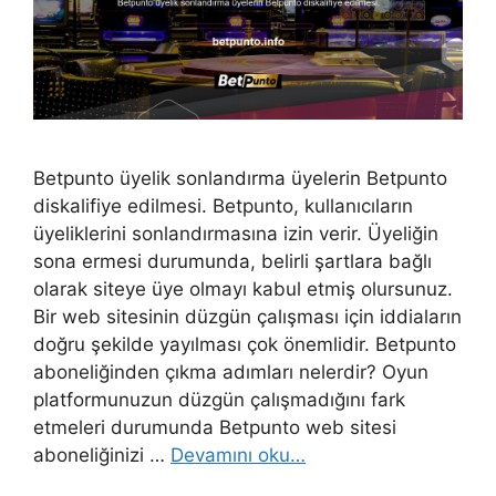
Betpunto üyelik sonlandırma üyelerin Betpunto
diskalifiye edilmesi. Betpunto, kullanıcıların
üyeliklerini sonlandırmasına izin verir. Üyeliğin
sona ermesi durumunda, belirli şartlara bağlı
olarak siteye üye olmayı kabul etmiş olursunuz.
Bir web sitesinin düzgün çalışması için iddiaların
doğru şekilde yayılması çok önemlidir. Betpunto
aboneliğinden çıkma adımları nelerdir? Oyun
platformunuzun düzgün çalışmadığını fark
etmeleri durumunda Betpunto web sitesi
aboneliğinizi …
Devamını oku…