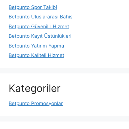
Betpunto Spor Takibi
Betpunto Uluslararası Bahis
Betpunto Güvenilir Hizmet
Betpunto Kayıt Üstünlükleri
Betpunto Yatırım Yapma
Betpunto Kaliteli Hizmet
Kategoriler
Betpunto Promosyonlar