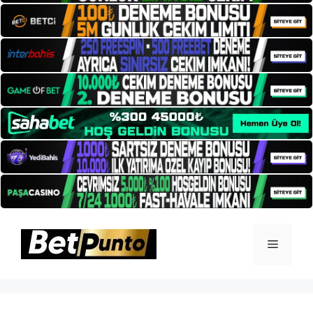
İçeriğe
atla
Menü