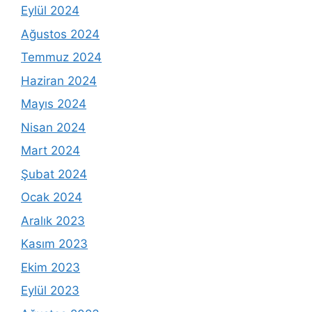
Eylül 2024
Ağustos 2024
Temmuz 2024
Haziran 2024
Mayıs 2024
Nisan 2024
Mart 2024
Şubat 2024
Ocak 2024
Aralık 2023
Kasım 2023
Ekim 2023
Eylül 2023